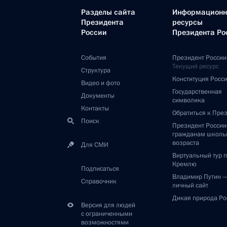
Разделы сайта
Информацион
Президента
ресурсы
России
Президента Ро
События
Президент России
Текущий ресурс
Структура
Конституция Росс
Видео и фото
Государственная
Документы
символика
Контакты
Обратиться к Пре
Поиск
Президент Росси
гражданам школь
возраста
Для СМИ
Виртуальный тур 
Кремлю
Подписаться
Владимир Путин 
Справочник
личный сайт
Дикая природа Ро
Версия для людей
с ограниченными
возможностями