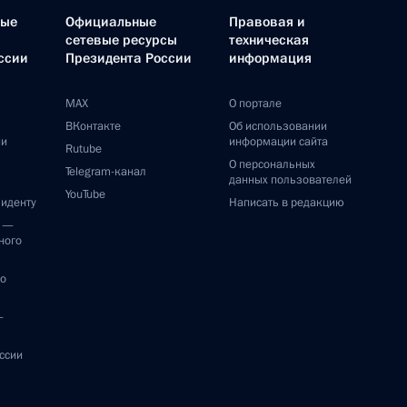
ные
Официальные
Правовая и
сетевые ресурсы
техническая
ссии
Президента России
информация
MAX
О портале
ВКонтакте
Об использовании
ии
информации сайта
Rutube
О персональных
Telegram-канал
данных пользователей
YouTube
зиденту
Написать в редакцию
и —
ного
по
—
ссии