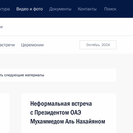
ктура
Видео и фото
Документы
Контакты
Поиск
си
встречи
Церемонии
октябрь, 2024
ть следующие материалы
Неформальная встреча
с Президентом ОАЭ
Мухаммедом Аль Нахайяном