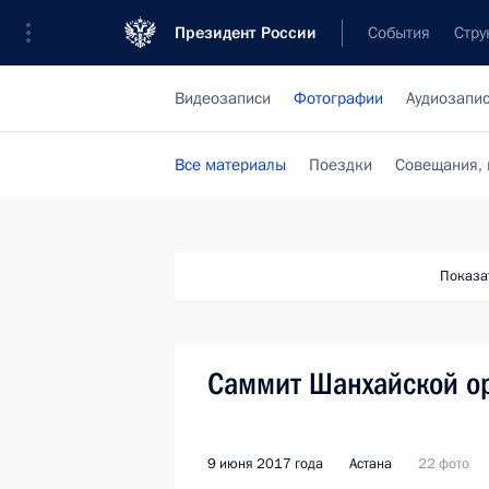
Президент России
События
Стру
Видеозаписи
Фотографии
Аудиозапи
Все материалы
Поездки
Совещания, 
Показа
Саммит Шанхайской ор
9 июня 2017 года
Астана
22 фото