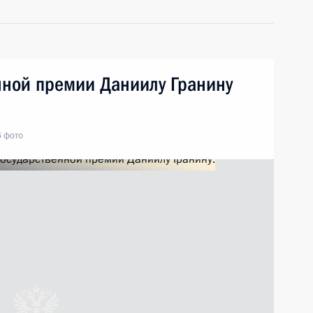
нной премии Даниилу Гранину
6 фото