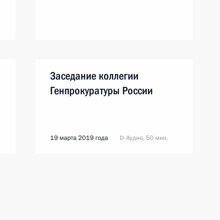
Заседание коллегии
Генпрокуратуры России
19 марта 2019 года
Аудио, 50 мин.
Владимир Путин принял участие
в расширенном заседании
коллегии Генеральной прокуратуры
Российской Федерации. Глава
государства дал оценку работе
органов прокуратуры в 2018 году