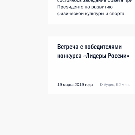
состоялось заседание Совета при
Президенте по развитию
физической культуры и спорта.
Встреча с победителями
конкурса «Лидеры России»
19 марта 2019 года
Аудио, 52 мин.
Владимир Путин принял в Кремле
победителей конкурса «Лидеры
России», финальный этап которого
завершился 17 марта в Сочи.