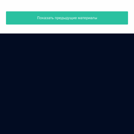
Показать предыдущие материалы
Президент России
Версия официального сайта для мобильных устройств
События
Структура
Видео и фото
Документы