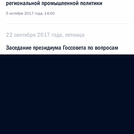
региональной промышленной политики
5 октября 2017 года, 14:00
22 сентября 2017 года, пятница
Заседание президиума Госсовета по вопросам
комплексного развития пассажирских перевозок
22 сентября 2017 года, 18:15
Ульяновск
6 сентября 2017 года, среда
Заседание президиума Госсовета по вопросам
комплексного развития регионов Дальнего
Востока