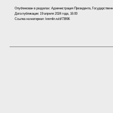
Опубликован в разделах:
Администрация Президента
,
Государствен
Дата публикации:
19 апреля 2024 года, 16:00
Ссылка на материал:
kremlin.ru/d/73896