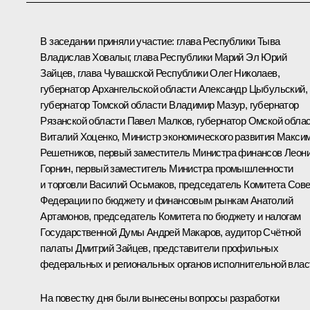
В заседании приняли участие: глава Республики Тыва
Владислав Ховалыг
, глава Республики Марий Эл
Юрий
Зайцев
, глава Чувашской Республики
Олег Николаев
,
губернатор Архангельской области
Александр Цыбульский
,
губернатор Томской области
Владимир Мазур
, губернатор
Рязанской области
Павел Малков
, губернатор Омской обла
Виталий Хоценко
, Министр экономического развития
Макси
Решетников
, первый заместитель Министра финансов Леон
Горнин, первый заместитель Министра промышленности
и торговли Василий Осьмаков, председатель Комитета Сов
Федерации по бюджету и финансовым рынкам Анатолий
Артамонов, председатель Комитета по бюджету и налогам
Государственной Думы Андрей Макаров, аудитор Счётной
палаты Дмитрий Зайцев, представители профильных
федеральных и региональных органов исполнительной влас
На повестку дня были вынесены вопросы разработки