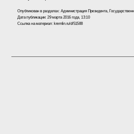
Опубликован в разделах:
Администрация Президента
,
Государствен
Дата публикации:
29 марта 2016 года, 13:10
Ссылка на материал:
kremlin.ru/d/51588