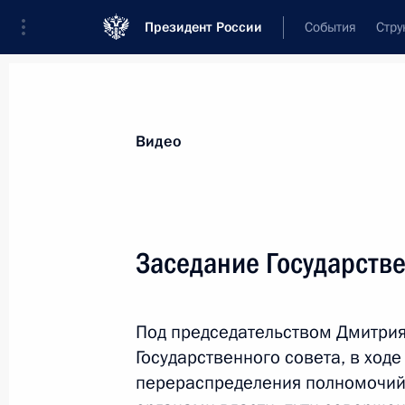
Президент России
События
Стру
Видеозаписи
Фотографии
Аудиозапи
Все материалы
Выступления
Совещан
Видео
Показа
Заседание Государстве
Дмитрий Медведев вручил
Под председательством Дмитрия
государственные награды
Государственного совета, в ход
заслуженным российским
перераспределения полномочий
хоккеистам