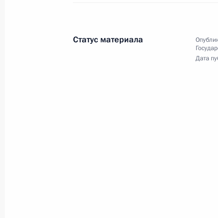
Торжественный вечер,
посвящённый Дню
работника органов
Статус материала
Опублик
Государ
безопасности
Дата пу
20 декабря 2011 года
Видео, 7 мин.