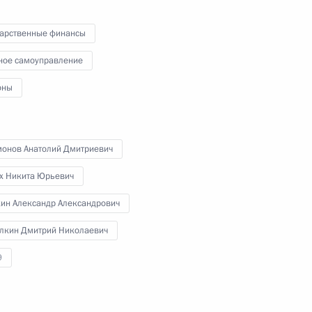
Федеральному Собранию
дарственные финансы
ное самоуправление
22 декабря 2011 года
Видео, 1 ч.
оны
монов Анатолий Дмитриевич
х Никита Юрьевич
ин Александр Александрович
лкин Дмитрий Николаевич
9