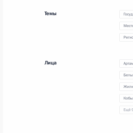
Заместителем Председателя
Правительства
Темы
Госу
Мест
23 декабря 2011 года
Видео, 3 мин.
Реги
Лица
Арта
Белы
Жилк
Кобы
Ещё 