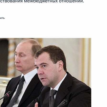
енствования межбюджетных отношений.
29 декабря 2011 года
Видео, 11 мин.
мль
Заседание Государственного
совета