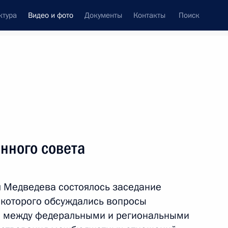
ктура
Видео и фото
Документы
Контакты
Поиск
си
ия, встречи
Встречи со СМИ
декабрь, 2011
ть следующие материалы
нного совета
В Кремле вручены
 Медведева состоялось заседание
государственные награды
е которого обсуждались вопросы
Российской Федерации
 между федеральными и региональными