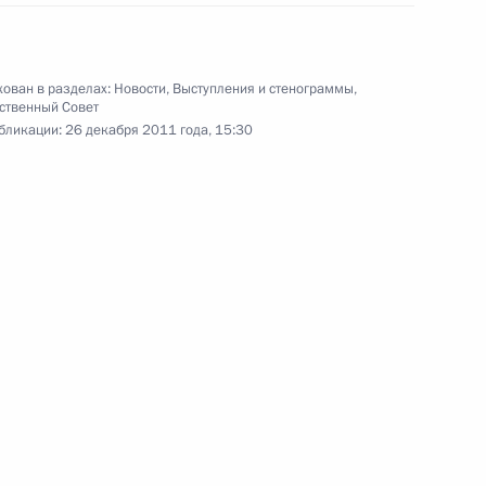
Пресс-конференция по итогам
заседаний Межгосударственного
Совета ЕврАзЭС и Высшего
Евразийского экономического
ован в разделах:
Новости
,
Выступления и стенограммы
,
ственный Совет
совета
бликации:
26 декабря 2011 года, 15:30
19 декабря 2011 года
Видео, 17 мин.