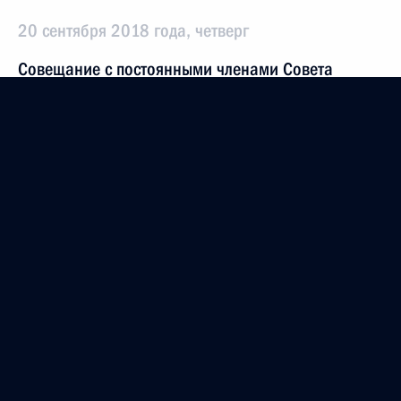
20 сентября 2018 года, четверг
Совещание с постоянными членами Совета
Безопасности
20 сентября 2018 года, 22:00
Сочи
14 сентября 2018 года, пятница
Совещание с постоянными членами Совета
Безопасности
14 сентября 2018 года, 14:30
Москва, Кремль
22 августа 2018 года, среда