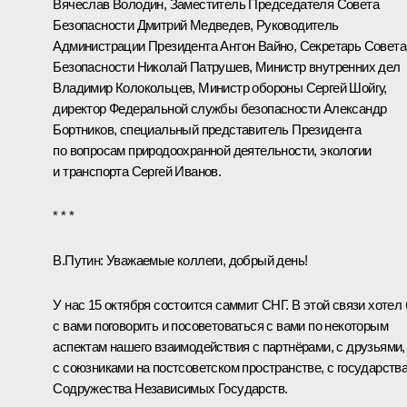
Вячеслав Володин
, Заместитель Председателя Совета
Безопасности
Дмитрий Медведев
, Руководитель
Администрации Президента
Антон Вайно
, Секретарь Совета
Безопасности
Николай Патрушев
, Министр внутренних дел
Владимир Колокольцев
, Министр обороны
Сергей Шойгу
,
директор Федеральной службы безопасности
Александр
Бортников
, специальный представитель Президента
по вопросам природоохранной деятельности, экологии
и транспорта
Сергей Иванов
.
* * *
В.Путин
: Уважаемые коллеги, добрый день!
У нас 15 октября состоится саммит СНГ. В этой связи хотел
с вами поговорить и посоветоваться с вами по некоторым
аспектам нашего взаимодействия с партнёрами, с друзьями,
с союзниками на постсоветском пространстве, с государств
Содружества Независимых Государств.