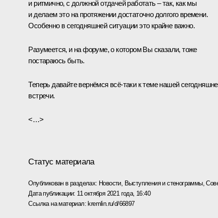
и ритмично, с должной отдачей работать – так, как мы
и делаем это на протяжении достаточно долгого времени.
Особенно в сегодняшней ситуации это крайне важно.
Разумеется, и на форуме, о котором Вы сказали, тоже
постараюсь быть.
Теперь давайте вернёмся всё-таки к теме нашей сегодняшн
встречи.
<…>
Статус материала
Опубликован в разделах:
Новости
,
Выступления и стенограммы
,
Сов
Дата публикации:
11 октября 2021 года, 16:40
Ссылка на материал:
kremlin.ru/d/66897