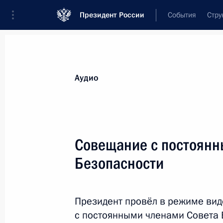
Президент России
События
Стру
Видеозаписи
Фотографии
Аудиозапи
Все материалы
Выступления
Совещан
Аудио
Показа
Совещание с постоянн
Безопасности
Открытый урок «Помнит
Президент провёл в режиме ви
1 сентября 2020 года
Московская облас
с постоянными членами Совета