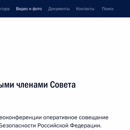
ктура
Видео и фото
Документы
Контакты
Поиск
си
ия, встречи
Встречи со СМИ
сентябрь, 2020
ть следующие материалы
ыми членами Совета
ь – значит знать»
деоконференции оперативное совещание
ть, Ново-Огарёво
 Безопасности Российской Федерации.