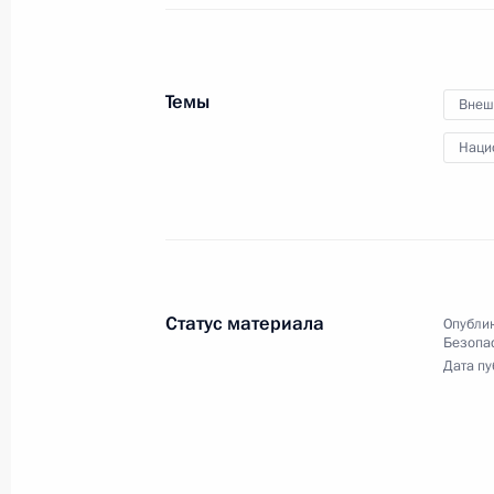
Совещание о ликвидации
последствий паводка
в Иркутской области
Темы
Внеш
Наци
8 сентября 2020 года
Аудио, 51 мин.
Владимир Путин провёл в режиме
видеоконференции совещание
по вопросам ликвидации
последствий паводка в Иркутской
области в 2019 году.
Статус материала
Опублик
Безопа
Дата пу