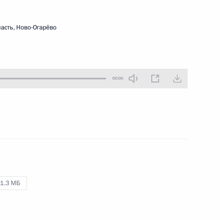
00:00
асть, Ново-Огарёво
00:00
Правительства
ть, Ново-Огарёво
00:00
1.3 МБ