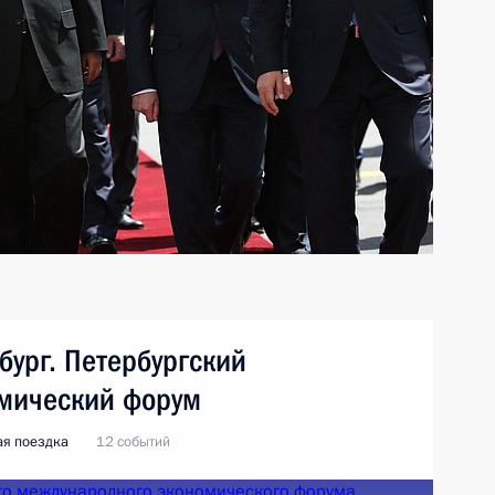
бург. Петербургский
мический форум
ая поездка
12 событий