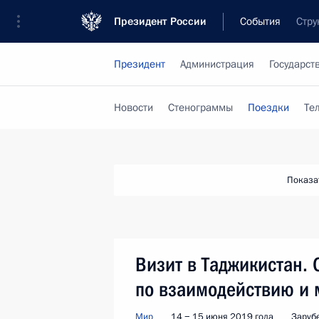
Президент России
События
Стру
Президент
Администрация
Государст
Новости
Стенограммы
Поездки
Те
Показа
Визит в Таджикистан.
по взаимодействию и 
Мир
14 − 15 июня 2019 года
Заруб