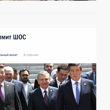
аммит ШОС
ежный визит
8 событий