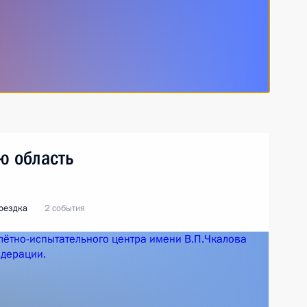
ю область
оездка
2 события