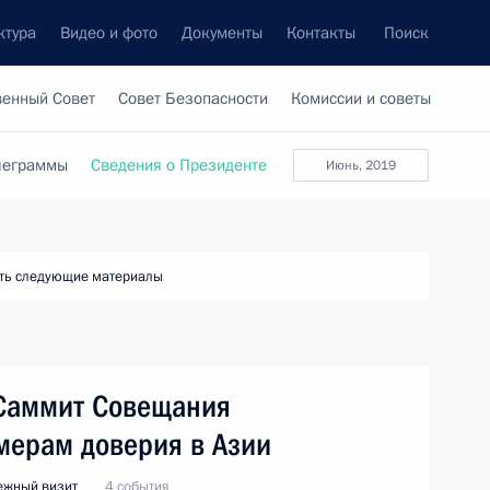
ктура
Видео и фото
Документы
Контакты
Поиск
венный Совет
Совет Безопасности
Комиссии и советы
леграммы
Сведения о Президенте
июнь, 2019
ть следующие материалы
 Саммит Совещания
мерам доверия в Азии
ежный визит
4 события