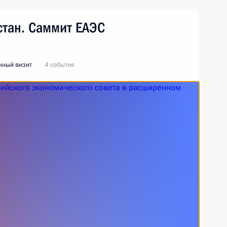
стан. Саммит ЕАЭС
жный визит
4 события