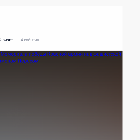
 визит
4 события