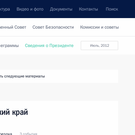
ктура
Видео и фото
Документы
Контакты
Поиск
венный Совет
Совет Безопасности
Комиссии и советы
леграммы
Сведения о Президенте
июль, 2012
ть следующие материалы
кий край
оездка
3 события