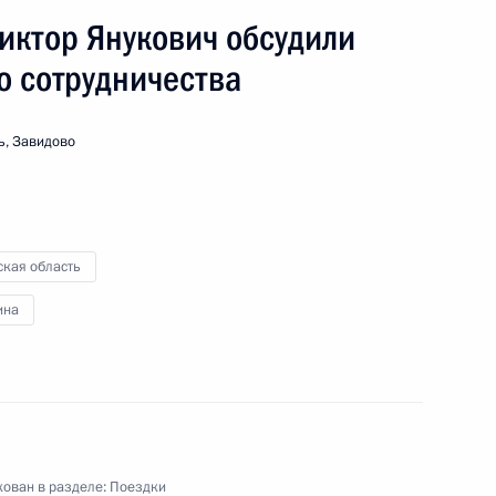
иктор Янукович обсудили
о сотрудничества
ь, Завидово
ская область
ина
ован в разделе:
Поездки