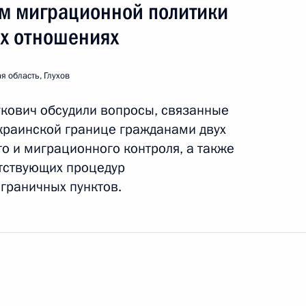
м миграционной политики
их отношениях
я область, Глухов
кович обсудили вопросы, связанные
краинской границе гражданами двух
о и миграционного контроля, а также
тствующих процедур
граничных пунктов.
бласть
жный визит
1 событие