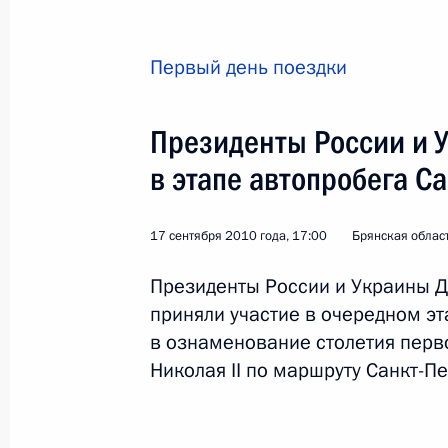
Первый день поездки
Президенты России и 
Участие в автопробеге
в этапе автопробега С
Россия
17 − 18 сентября 2010 года
17 сентября 2010 года, 17:00
Брянская област
Президенты России и Украины Д
приняли участие в очередном э
в ознаменование столетия перв
Николая II по маршруту Санкт-Пе