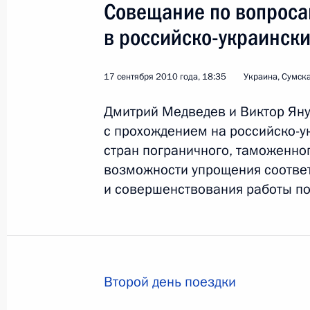
Совещание по вопроса
в российско-украинск
17 сентября 2010 года, 18:35
Украина, Сумска
Дмитрий Медведев и Виктор Яну
с прохождением на российско-у
3
стран пограничного, таможенног
возможности упрощения соотве
и совершенствования работы по
Поездка в Брянскую о
Мир
17 сентября 2010 года
Зарубе
Второй день поездки