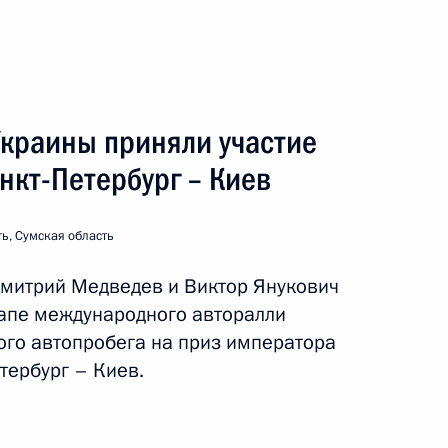
Украины приняли участие
 Санкт-Петербург – Киев
анкт-Петербург – Киев
Рабочая поездка
3 события
ь, Сумская область
митрий Медведев и Виктор Янукович
тапе международного авторалли
ого автопробега на приз императора
тербург – Киев.