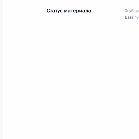
Статус материала
Опублик
Дата пу
Поездка в Санкт-Петербург
6 − 7 января 2019 года
36 фото