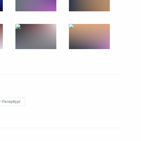
Поздравление с Рождеством
Христовым
7 января 2019 года
9 фото
т-Петербург