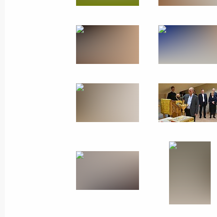
75-летие снятия блокады
Ленинграда
27 января 2019 года
26 фото