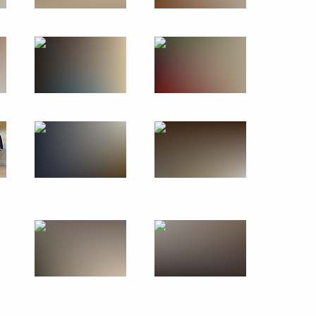
Переговоры с Премьер-
министром Японии Синдзо
Абэ
22 января 2019 года
12 фото