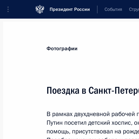
Президент России
События
Стру
Видеозаписи
Фотографии
Аудиозапи
Все материалы
Поездки
Совещания, 
Фотографии
Показа
Поездка в Санкт-Петер
Поездка в Санкт-Петер
В рамках двухдневной рабочей 
Ленинграда
Путин посетил детский хоспис,
помощь, присутствовал на рожд
27 января 2019 года
Санкт-Петербург