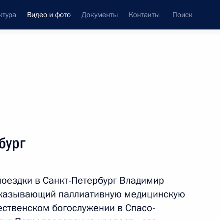
ктура
Видео и фото
Документы
Контакты
Поиск
си
встречи
Церемонии
январь, 2019
ть следующие материалы
бург
бург. 75-летие снятия блокады
поездки в Санкт-Петербург Владимир
 оказывающий паллиативную медицинскую
ественском богослужении в Спасо-
26 фото