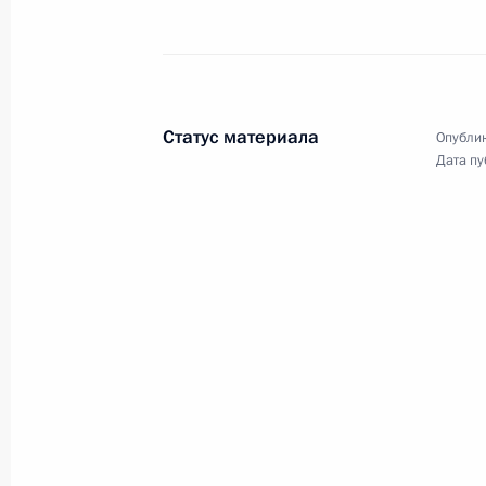
11 мая 2012 года
16 фото
Статус материала
Опублик
Дата пу
Поездка в Ленинградскую
область