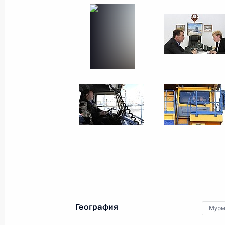
1 июня 2012 года
26 фото
Поездка в Сочи
География
Мурм