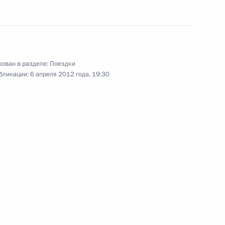
10 мая 2012 года
15 фото
ован в разделе:
Поездки
бликации:
6 апреля 2012 года, 19:30
Поездка в Мурманскую
область