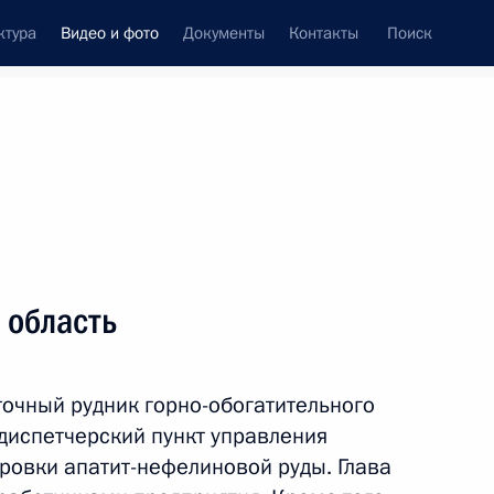
ктура
Видео и фото
Документы
Контакты
Поиск
си
встречи
Церемонии
июнь, 2012
ть следующие материалы
 область
Рабочий визит в Германию
очный рудник горно-обогатительного
 диспетчерский пункт управления
ровки апатит-нефелиновой руды. Глава