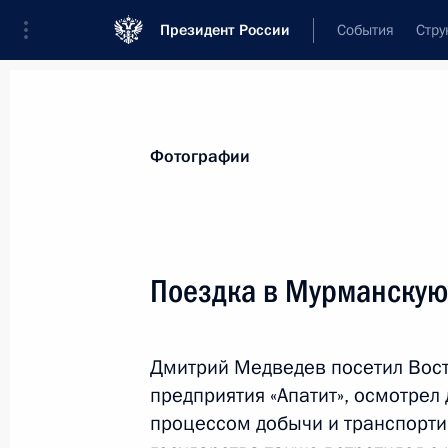
Президент России
События
Стру
Видеозаписи
Фотографии
Аудиозапи
Все материалы
Поездки
Совещания, 
Фотографии
Показа
Поездка в Мурманскую
Визит в Германию
Дмитрий Медведев посетил Вост
предприятия «Апатит», осмотрел
процессом добычи и транспорти