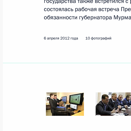
государства также встретился с
состоялась рабочая встреча Пр
1 июня 2012 года
19 фото
обязанности губернатора Мурма
6 апреля 2012 года
10 фотографий
Официальный визит
в Белоруссию