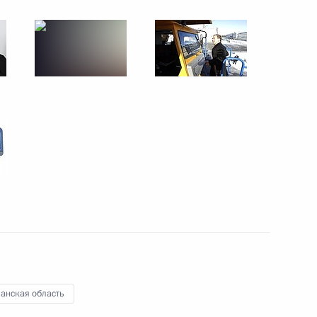
31 мая − 1 июня 2012 года
26 фото
Поездка в Нижний Тагил
анская область