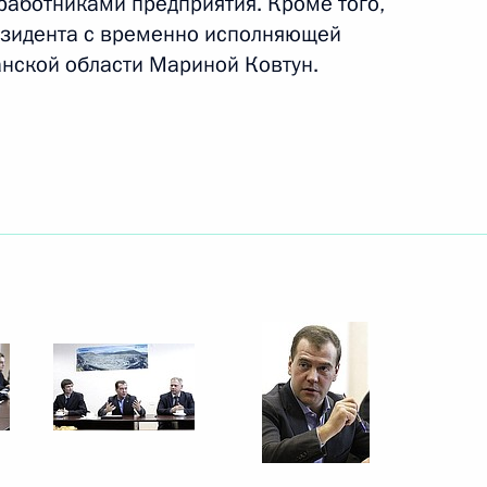
 работниками предприятия. Кроме того,
езидента с временно исполняющей
1 июня 2012 года
19 фото
нской области Мариной Ковтун.
Визит в Белоруссию