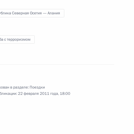
24 − 25 февраля 2011 года
33 фото
ублика Северная Осетия — Алания
ба с терроризмом
ован в разделе:
Поездки
бликации:
22 февраля 2011 года, 18:00
Дмитрий Медведев провёл
во Владикавказе заседание
Национального
антитеррористического комитета