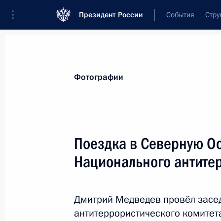
Президент России
События
Стру
Видеозаписи
Фотографии
Аудиозапи
Все материалы
Поездки
Совещания, 
Фотографии
Показа
Поездка в Северную О
Национального антите
Поездка в Хакасию
Дмитрий Медведев провёл засе
антитеррористического комитет