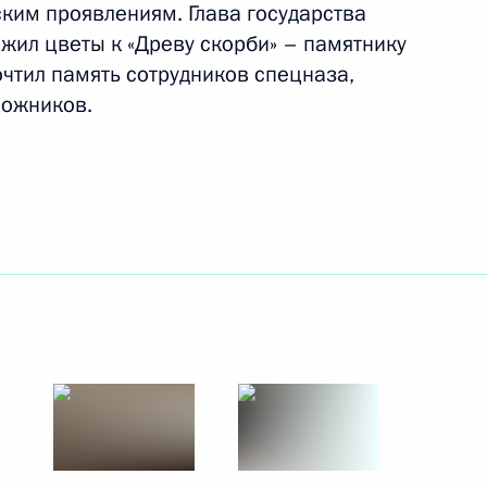
ким проявлениям. Глава государства
11 марта 2011 года
27 фото
ожил цветы к «Древу скорби» – памятнику
очтил память сотрудников спецназа,
ложников.
Поездка в Калмыкию