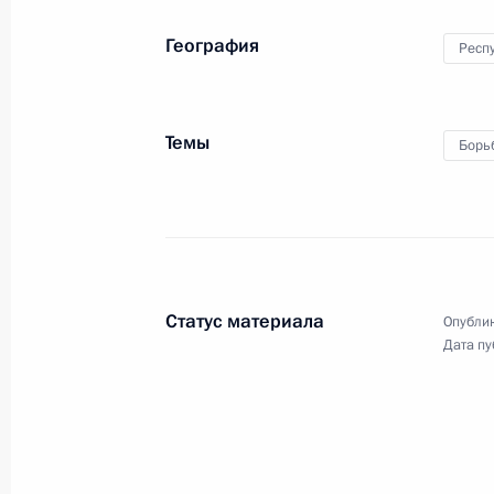
1 марта 2011 года
12 фото
География
Респ
Темы
Борь
Статус материала
Опублик
Дата пу
Поездка в Северную Осетию.
Заседание Национального
антитеррористического комитета