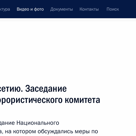
ктура
Видео и фото
Документы
Контакты
Поиск
си
встречи
Церемонии
март, 2011
ть следующие материалы
сетию. Заседание
ррористического комитета
О повышении устойчивости
функционирования
дание Национального
электроэнергетического
а, на котором обсуждались меры по
комплекса