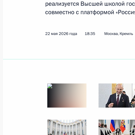
Владимир Путин 
реализуется Высшей школой го
Справочник
личный сайт
совместно с платформой «Росси
Дикая природа Ро
Версия для людей
с ограниченными
возможностями
22 мая 2026 года
18:35
Москва, Кремль
English
Администрация
Президента России
2026 год