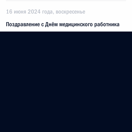
16 июня 2024 года, воскресенье
Поздравление с Днём медицинского работника
16 июня 2024 года, 00:00
12 июня 2024 года, среда
Видеообращение к участникам церемонии
открытия Спортивных игр стран БРИКС
12 июня 2024 года, 20:00
Вручение медалей Героя Труда и Государственных
премий
12 июня 2024 года, 13:40