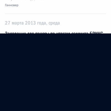
Ганновер
27 марта 2013 года, среда
Заявление для прессы по итогам саммита БРИКС
27 марта 2013 года, 17:00
Дурбан
26 марта 2013 года, вторник
Визит в ЮАР
26 марта 2013 года, 21:00
Дурбан
22 марта 2013 года, пятница