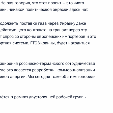
ийско-венгерских
8
37м
Не раз говорил, что этот проект – это чисто
ики, никакой политической окраски здесь нет.
родолжить поставки газа через Украину даже
действующего контракта на транзит через эту
дет спрос со стороны европейских импортёров и это
ортная система, ГТС Украины, будет находиться
мира Путина
:
32
сширения российско-германского сотрудничества
числе это касается разработки, коммерциализации
ков энергии. Мы сегодня тоже об этом говорили
оссийско-монгольских
5
15м
дётся в рамках двусторонней рабочей группы
ь