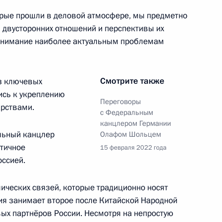
орые прошли в деловой атмосфере, мы предметно
ль
 двусторонних отношений и перспективы их
 внимание наиболее актуальным проблемам
Смотрите также
из ключевых
ийско-белорусских
3
30м
ись к укреплению
Переговоры
рствами.
с Федеральным
ль
канцлером Германии
льный канцлер
Олафом Шольцем
тичное
15 февраля 2022 года
оссией.
оссийско-бразильских
5
14м
ических связей, которые традиционно носят
ия занимает второе после Китайской Народной
ых партнёров России. Несмотря на непростую
ль