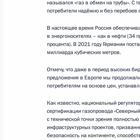
назывался «газ в обмен на трубы». С т
8 февраля 2022 года, вторник
потребители надёжно и без перебоев 
Пресс-конференция по итогам рос
переговоров
В настоящее время Россия обеспечива
в энергоносителях – как в нефти (34 п
8 февраля 2022 года, 01:05
Москва, Кремль
процента). В 2021 году Германии пост
миллиарда кубических метров.
3 февраля 2022 года, четверг
Отмечу, что даже в период высоких би
предложения в Европе мы продолжали
Заявления для прессы по итогам р
потребителям на основе цен, устанав
переговоров
3 февраля 2022 года, 17:10
Москва, Кремль
Как известно, национальный регулято
сертификации газопровода «Северный 
с технической точки зрения полностью 
инфраструктурных проектов, призванн
1 февраля 2022 года, вторник
безопасность на континенте, способ