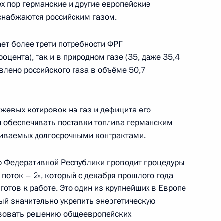
ех пор германские и другие европейские
снабжаются российским газом.
сийско-французских
:
1
ет более трети потребности ФРГ
роцента), так и в природном газе (35, даже 35,4
авлено российского газа в объёме 50,7
ржевых котировок на газ и дефицита его
 обеспечивать поставки топлива германским
оссийско-аргентинских
2
10м
ливаемых долгосрочными контрактами.
р Федеративной Республики проводит процедуры
поток – 2», который с декабря прошлого года
готов к работе. Это один из крупнейших в Европе
ый значительно укрепить энергетическую
ствовать решению общеевропейских