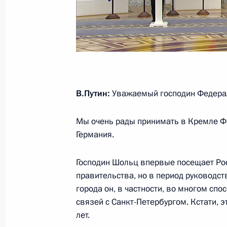
12 апреля 2022 года, вторник
Совместная пресс-конференция с 
Александром Лукашенко
12 апреля 2022 года, 16:10
Амурская облас
В.Путин:
Уважаемый господин Федерал
Мы очень рады принимать в Кремле Ф
22 февраля 2022 года, вторник
Германия.
Владимир Путин ответил на вопрос
Господин Шольц впервые посещает Ро
22 февраля 2022 года, 19:40
Москва, Крем
правительства, но в период руководст
города он, в частности, во многом сп
связей с Санкт-Петербургом. Кстати, 
Заявления для прессы по итогам р
лет.