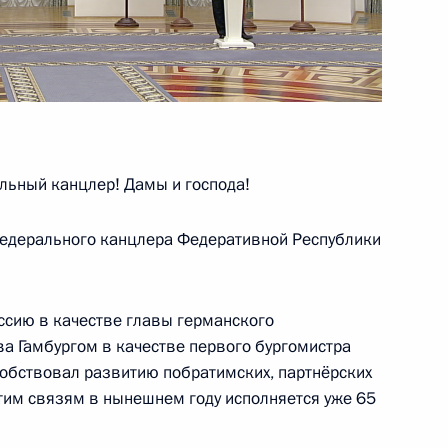
Президентом Белоруссии
3
59м
ть
ьный канцлер! Дамы и господа!
едерального канцлера Федеративной Республики
ы журналистов
2
16м
ссию в качестве главы германского
ль
ва Гамбургом в качестве первого бургомистра
особствовал развитию побратимских, партнёрских
этим связям в нынешнем году исполняется уже 65
оссийско-азербайджанских
3
20м