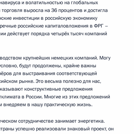
навируса и волатильностью на глобальных
 торговля выросла на 36 процентов и достигла
нские инвестиции в российскую экономику
тречные российские капиталовложения в ФРГ –
сии действует порядка четырёх тысяч компаний
ийско-германских
3
48м
ль
ководством крупнейших немецких компаний. Могу
зусловно, будут продолжены, крайне важны
тнёров для выстраивания соответствующей
ийском рынке. Это весьма полезно для нас,
сказывают конструктивные предложения
ссийско-казахстанских
6
19м
тклимата в России. Многие из этих предложений
м внедряем в нашу практическую жизнь.
ль
ческом сотрудничестве занимает энергетика.
страны успешно реализовали знаковый проект, он