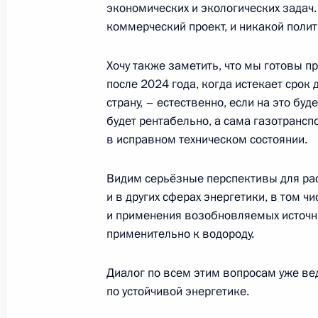
Пресс-конференция по итогам росс
экономических и экологических задач. 
переговоров
коммерческий проект, и никакой полит
1 февраля 2022 года, 20:05
Москва, Кремль
Хочу также заметить, что мы готовы п
после 2024 года, когда истекает срок 
страну, – естественно, если на это бу
23 декабря 2021 года, четверг
будет рентабельно, а сама газотрансп
в исправном техническом состоянии.
Большая пресс-конференция Влади
23 декабря 2021 года, 16:10
Москва
Видим серьёзные перспективы для ра
и в других сферах энергетики, в том 
и применения возобновляемых источни
16 декабря 2021 года, четверг
применительно к водороду.
Заявления для прессы по итогам р
Диалог по всем этим вопросам уже ве
переговоров
по устойчивой энергетике.
16 декабря 2021 года, 16:40
Москва, Кремл