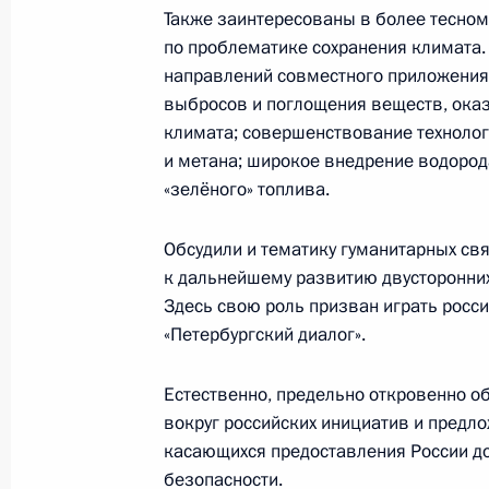
Также заинтересованы в более тесно
по проблематике сохранения климата.
направлений совместного приложения
8 декабря 2021 года, среда
выбросов и поглощения веществ, ока
Совместная пресс-конференция с 
климата; совершенствование технолог
Кириакосом Мицотакисом
и метана; широкое внедрение водорода
«зелёного» топлива.
8 декабря 2021 года, 17:10
Сочи
Обсудили и тематику гуманитарных св
к дальнейшему развитию двусторонних
9 сентября 2021 года, четверг
Здесь свою роль призван играть росс
«Петербургский диалог».
Пресс-конференция по итогам росс
переговоров
Естественно, предельно откровенно о
9 сентября 2021 года, 22:15
Москва, Кремл
вокруг российских инициатив и пред
касающихся предоставления России д
безопасности.