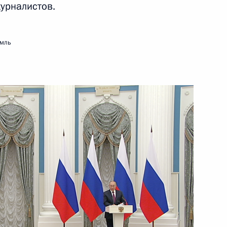
урналистов.
ть следующие материалы
емль
ы журналистов
3
20м
оссийско-туркменистанских
2
14м