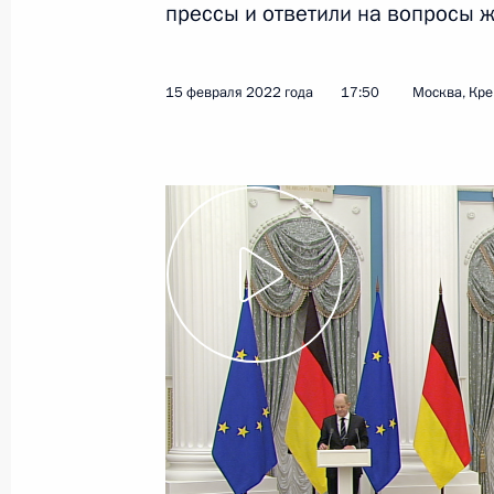
прессы и ответили на вопросы ж
Показа
15 февраля 2022 года
17:50
Москва, Кр
29 июня 2022 года, среда
Владимир Путин ответил на вопрос
29 июня 2022 года, 23:25
Ашхабад
10 июня 2022 года, пятница
Заявления для прессы по итогам р
переговоров
10 июня 2022 года, 15:45
Москва, Кремль