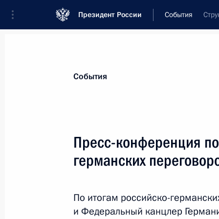
Президент России
События
Стру
Президент
Администрация
Государст
Новости
Стенограммы
Поездки
Те
События
Рубрикация материалов
Все материалы
Пресс-конференция по
Послания Федеральному Собранию
германских переговор
Заявления по важнейшим вопросам
Совещания, заседания, рабочие встречи
По итогам российско-германски
Речи и обращения
и Федеральный канцлер Германи