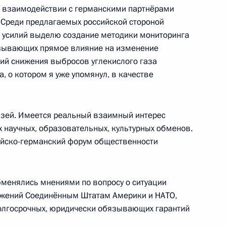
м взаимодействии с германскими партнёрами
 Среди предлагаемых российской стороной
 усилий выделю создание методики мониторинга
зывающих прямое влияние на изменение
Премьер-министром Греции
ий снижения выбросов углекислого газа
5
35м
, о котором я уже упомянул, в качестве
язей. Имеется реальный взаимный интерес
 научных, образовательных, культурных обменов.
ийско-германский форум общественности
ийско-белорусских
5
52м
бменялись мнениями по вопросу о ситуации
ь
ложений Соединённым Штатам Америки и НАТО,
олгосрочных, юридически обязывающих гарантий