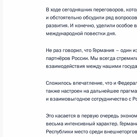
переговоров
В ходе сегодняшних переговоров, кот
22 февраля 2022 года, 19:05
Москва, Крем
и обстоятельно обсудили ряд вопросов
развития. И конечно, уделили особое
международной повестки дня.
18 февраля 2022 года, пятница
Не раз говорил, что Германия – один 
Пресс-конференция по итогам росс
партнёров России. Мы всегда стремил
переговоров
взаимодействия между нашими госуда
18 февраля 2022 года, 17:00
Москва, Крем
Сложилось впечатление, что и Федера
также настроен на дальнейшее прагма
и взаимовыгодное сотрудничество с Р
16 февраля 2022 года, среда
Заявления для прессы по итогам р
Это касается в первую очередь эконом
переговоров
весьма интенсивный характер. Герман
Республики место среди внешнеторгов
16 февраля 2022 года, 17:10
Москва, Крем