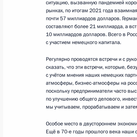
ситуацию, вызванную пандемией коро
рынках, по итогам 2021 года взаимная
почти 57 миллиардов долларов. Герма
15 февраля 2022 года, вторник
составляют более 21 миллиарда, а вс
10 миллиардов долларов. Всего в Рос
Пресс-конференция по итогам росс
с участием немецкого капитала.
переговоров
15 февраля 2022 года, 17:50
Москва, Крем
Регулярно проводятся встречи и с ру
сказать, что эти встречи, которые, бе
с учётом мнения наших немецких пар
10 февраля 2022 года, четверг
атмосферы, бизнес-атмосферы на росс
поскольку предприниматели часто вы
Заявления для прессы по итогам ро
по улучшению общего делового, инвес
переговоров
мы учитываем, прорабатываем и зате
10 февраля 2022 года, 18:15
Москва, Крем
Особое место в двустороннем экономи
Ещё в 70-е годы прошлого века наши 