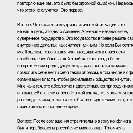
повторяю ещё раз, это было бы огромной ошибкой. Надеюсь
что этого не случится. Это первое.
Второе. Что касается внутриполитической ситуации, это
не наше дело, это дело Армении. Армения – независимое,
суверенное государство. Это государство вправе решать св
внутренние дела так, как считает нужным. Но если Вы хотит
моей оценки, то воюющая или находящаяся в опасности
возобновления боевых действий, как это всегда было
на протяжении предыдущих лет, страна всё-таки не может
позволить себе вести себя таким образом, в том числе в сф
организации власти, чтобы раскалывать общество изнутри.
Мне кажется, это абсолютно недопустимо, контрпродуктивн
и в высшей степени опасно. На мой взгляд, мы являемся как
раз свидетелями, отчасти хотя бы, но свидетелями того, что
происходило в последнее время.
Вопрос:
После соглашения стремительно в зону конфликта
были переброшены российские миротворцы. Того числа,