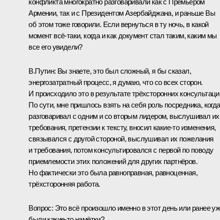
конфликта многократно разговаривали как с Премьером
Армении, так и с Президентом Азербайджана, и раньше Вы
об этом тоже говорили. Если вернуться в ту ночь, в какой
момент всё-таки, когда и как документ стал таким, каким мы
все его увидели?
В.Путин:
Вы знаете, это был сложный, я бы сказал,
энергозатратный процесс, я думаю, что со всех сторон.
И происходило это в результате трёхсторонних консультаци
По сути, мне пришлось взять на себя роль посредника, когда
разговаривал с одним и со вторым лидером, выслушивал их
требования, претензии к тексту, вносил какие-то изменения,
связывался с другой стороной, выслушивал их пожелания
и требования, потом консультировался с первой по поводу
приемлемости этих положений для других партнёров.
Но фактически это была равноправная, равноценная,
трёхсторонняя работа.
Вопрос:
Это всё произошло именно в этот день или ранее у
были какие-то намётки?