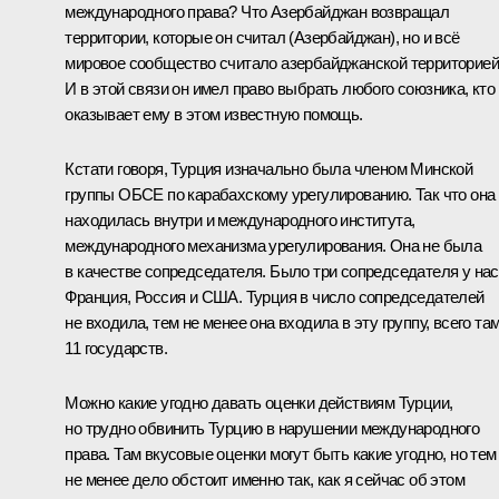
международного права? Что Азербайджан возвращал
территории, которые он считал (Азербайджан), но и всё
мировое сообщество считало азербайджанской территорией
И в этой связи он имел право выбрать любого союзника, кто
оказывает ему в этом известную помощь.
Кстати говоря, Турция изначально была членом Минской
группы ОБСЕ по карабахскому урегулированию. Так что она
находилась внутри и международного института,
международного механизма урегулирования. Она не была
в качестве сопредседателя. Было три сопредседателя у нас
Франция, Россия и США. Турция в число сопредседателей
не входила, тем не менее она входила в эту группу, всего та
11 государств.
Можно какие угодно давать оценки действиям Турции,
но трудно обвинить Турцию в нарушении международного
права. Там вкусовые оценки могут быть какие угодно, но тем
не менее дело обстоит именно так, как я сейчас об этом