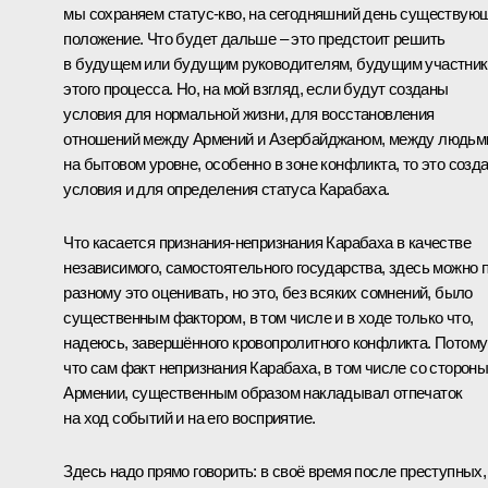
мы сохраняем статус-кво, на сегодняшний день существую
положение. Что будет дальше – это предстоит решить
в будущем или будущим руководителям, будущим участни
этого процесса. Но, на мой взгляд, если будут созданы
условия для нормальной жизни, для восстановления
отношений между Армений и Азербайджаном, между людьм
на бытовом уровне, особенно в зоне конфликта, то это созд
условия и для определения статуса Карабаха.
Что касается признания-непризнания Карабаха в качестве
независимого, самостоятельного государства, здесь можно п
разному это оценивать, но это, без всяких сомнений, было
существенным фактором, в том числе и в ходе только что,
надеюсь, завершённого кровопролитного конфликта. Потому
что сам факт непризнания Карабаха, в том числе со сторон
Армении, существенным образом накладывал отпечаток
на ход событий и на его восприятие.
Здесь надо прямо говорить: в своё время после преступных,