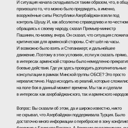
И ситуация начала складываться таким образом, что, в общ
произошло то, что можно было предвидеть, а именно,
вооружённые силы Республики Азербайджан взяли под
контроль Шушу. И, как абсолютно справедливо и по-честном
обращаясь к своему народу, сказал Премьер-министр
Пашинян, по-моему, вчера. Он сказал, что ситуация сложил
критическая для армянской стороны. Счёт шёл на часы.
И возможно было взять и Степанакерт, и дальнейшее
движение. Поэтому в этих условиях, если уж сказать прямо,
в интересах армянской стороны было немедленно прекрати
боевые действия. Где уж здесь проводить дополнительные
консультации в рамках Минской группы ОБСЕ? Это просто
нереалистично. Надо исходить из реалий, которые сложили
на поле боя в данный момент времени. Мы так и сделали
в интересах как азербайджанского, так и армянского народов
Вопрос:
Вы сказали об этом, да и широко известно, никто
не скрывал, что Азербайджан поддерживала Турция. Было
достаточно много информации о переброске в зону конфлик
боевиков с Ближнего Востока. А Армению поддерживали, он