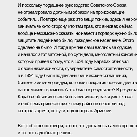
И поскольку тогдашнее руководство Советского Союза
не отреагировало должным образом на происходящие
события… Повторю ещё раз: это вещи тонкие, здесь я не хо
занимать чью-то сторону, кто там прав, кто виноват, сейчас
вообще невозможно сказать, но навести порядок нужно был
защитить людей надо было, гражданское население. Этого
сделано не было. И тогда армяне сами взялись за оружие,
и начался этот затяжной, по сути дела, многолетний конфлик
который привёл к тому, что в 1991 году Карабах объявил
о своей независимости, суверенитете, самостоятельности,
а в 1994 году были подписаны бишкекские соглашения,
бишкекский меморандум, который прекратил боевые действ
на тот момент времени. А что было в результате? В результ
Карабах объявил о своей независимости, как я уже сказал,
и ещё семь прилегающих к нему районов перешли под
контроль армян, по сути, под контроль Армении.
Вот, собственно говоря, это то, что досталось нам из прошло
и то, что надо было решить.