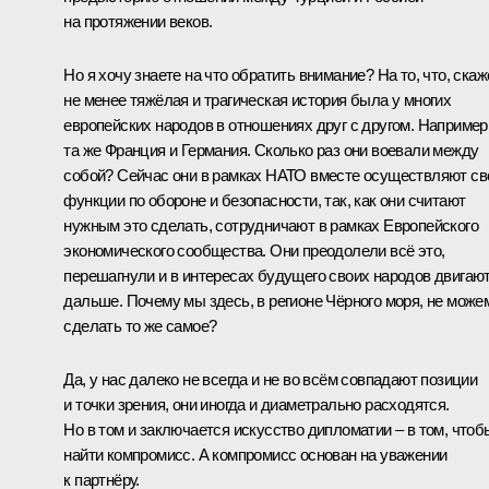
на протяжении веков.
Но я хочу знаете на что обратить внимание? На то, что, скаж
не менее тяжёлая и трагическая история была у многих
европейских народов в отношениях друг с другом. Например
та же Франция и Германия. Сколько раз они воевали между
собой? Сейчас они в рамках НАТО вместе осуществляют св
функции по обороне и безопасности, так, как они считают
нужным это сделать, сотрудничают в рамках Европейского
экономического сообщества. Они преодолели всё это,
перешагнули и в интересах будущего своих народов двигаю
дальше. Почему мы здесь, в регионе Чёрного моря, не може
сделать то же самое?
Да, у нас далеко не всегда и не во всём совпадают позиции
и точки зрения, они иногда и диаметрально расходятся.
Но в том и заключается искусство дипломатии – в том, чтоб
найти компромисс. А компромисс основан на уважении
к партнёру.