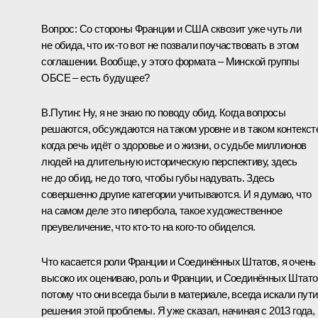
Вопрос:
Со стороны Франции и США сквозит уже чуть ли
не обида, что их-то вот не позвали поучаствовать в этом
соглашении. Вообще, у этого формата – Минской группы
ОБСЕ – есть будущее?
В.Путин:
Ну, я не знаю по поводу обид. Когда вопросы
решаются, обсуждаются на таком уровне и в таком контекст
когда речь идёт о здоровье и о жизни, о судьбе миллионов
людей на длительную историческую перспективу, здесь
не до обид, не до того, чтобы губы надувать. Здесь
совершенно другие категории учитываются. И я думаю, что
на самом деле это гипербола, такое художественное
преувеличение, что кто-то на кого-то обиделся.
Что касается роли Франции и Соединённых Штатов, я очень
высоко их оцениваю, роль и Франции, и Соединённых Штато
потому что они всегда были в материале, всегда искали пути
решения этой проблемы. Я уже сказал, начиная с 2013 года,