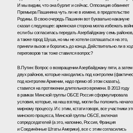
И мы видим, что она бурлит и сейчас. Оппозиция обвиняет
Премьера Пашиняна чуть ли не в измене, в предательстве
Родины. В свою очередь Пашинян вот буквально накануне
сказал следующее: армянская сторона могла избежать войн
если бы согласилась передать Азербайджану семь районов
а также город Шуша, но мы не хотели соглашаться на это,
приняли вызов и боролись до конца. Действительно ли в хо
переговоров так тоже ставился вопрос?
В.Путин:
Вопрос о возвращении Азербайджану пяти, а затем
двух районов, которые находились под контролем (фактиче
под контролем Армении, надо прямо об этом сказать),
ставился на протяжении длительного времени. В 2013 году
в рамках Минской группы ОБСЕ Россия сформулировала
условия, которые, на наш взгляд, могли бы положить начало
мирному процессу. И с этим, кстати говоря, все участники эт
минского процесса, Минской группы ОБСЕ, включая
сопредседателей (а это, напомню, Россия, Франция
и Соединённые Штаты Америки), все с этим согласились