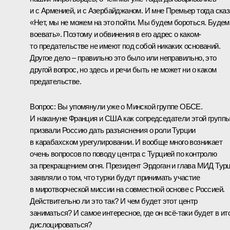
и с Арменией, и с Азербайджаном. И мне Премьер тогда сказ
«Нет, мы не можем на это пойти. Мы будем бороться. Будем
воевать». Поэтому и обвинения в его адрес о каком-
то предательстве не имеют под собой никаких оснований.
Другое дело – правильно это было или неправильно, это
другой вопрос, но здесь и речи быть не может ни о каком
предательстве.
Вопрос:
Вы упомянули уже о Минской группе ОБСЕ.
И накануне Франция и США как сопредседатели этой групп
призвали Россию дать разъяснения о роли Турции
в карабахском урегулировании. И вообще много возникает
очень вопросов по поводу центра с Турцией по контролю
за прекращением огня. Президент Эрдоган и глава МИД Тур
заявляли о том, что турки будут принимать участие
в миротворческой миссии на совместной основе с Россией.
Действительно ли это так? И чем будет этот центр
заниматься? И самое интересное, где он всё-таки будет в ит
дислоцироваться?