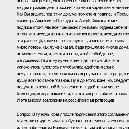
вопрос. Как раз с целью обеспечения безопасности этих
людей и размещается российский миротворческий континген
Как Вы видите, под этим документом стоит подпись и Премь
министра Армении, и Президента Азербайджана, и моя
подпись стоит. Мы все прекрасно понимаем, отдаём себе от
в том, что, исходя из тяжести этого конфликта, исходя из тог
что раны ещё, конечно, не затянулись, очень свежи, очень
много потерь, как я уже сказал, беда пришла во многие дома
во многие семьи, и, кстати говоря, и в Азербайджане,
и в Армении. Поэтому нужно время, для того чтобы всё
успокоилось, улеглось и чтобы люди действительно
почувствовали, что мирная жизнь вернулась в их сердце, в 
душу, вот что самое главное. Ну а до этого, конечно, следует
подумать о реальной безопасности людей, в том числе
беженцев, возвращающихся, кстати говоря, с обеих сторон.
И эта миссия возложена на российских миротворцев.
Вопрос:
В ту ночь, сразу после подписания этого соглашения
мы стали свидетелями, как буквально в течение часа начал
идти сообщения из Еревана о том, что там забурлила ситуац