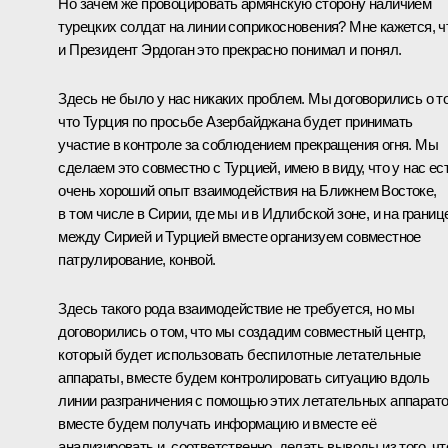
Но зачем же провоцировать армянскую сторону наличием
турецких солдат на линии соприкосновения? Мне кажется, ч
и Президент Эрдоган это прекрасно понимал и понял.
Здесь не было у нас никаких проблем. Мы договорились о т
что Турция по просьбе Азербайджана будет принимать
участие в контроле за соблюдением прекращения огня. Мы
сделаем это совместно с Турцией, имею в виду, что у нас ес
очень хороший опыт взаимодействия на Ближнем Востоке,
в том числе в Сирии, где мы и в Идлибской зоне, и на границ
между Сирией и Турцией вместе организуем совместное
патрулирование, конвой.
Здесь такого рода взаимодействие не требуется, но мы
договорились о том, что мы создадим совместный центр,
который будет использовать беспилотные летательные
аппараты, вместе будем контролировать ситуацию вдоль
линии разграничения с помощью этих летательных аппарато
вместе будем получать информацию и вместе её
анализировать и, соответственно, делать выводы из того, чт