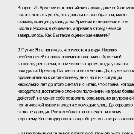
Вопрос:
Из Армении и от российских армян даже сейчас мо
часто слышать упрёк, что довольно своеобразная, мягко
скажем, позиция руководства Армении в отношении в том
числе и России, в общем-то, и привела к тому, чем всё
завершилось. Как Вы такие оценки оцениваете?
В.Путин:
Я не понимаю, что имеется в виду. Никаких
особенностей в наших взаимоотношениях с Арменией
за последнее время, в том числе за время, когда у власти
находился Премьер Пашинян, я не отмечаю. Да, я уже говор
применительно к сегодняшнему дню, но я и к ситуации
нескольких лет до этого считал и считаю, что страна, котора
находится в достаточно сложном положении, на грани боев
действий, не может себе позволить организацию внутренней
политической жизни и власти с помощью улиц. До хорошего
этого не доводит. Раскол общества не ведёт ни к чему
хорошему. Консолидировать надо общество, а не разваливат
Но мою позицию все знают, я говорю об этом открыто, здесь 