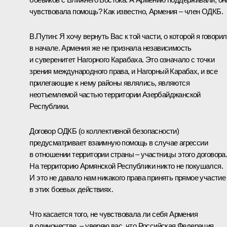
чувствовала помощь? Как известно, Армения – член ОДКБ.
В.Путин:
Я хочу вернуть Вас к той части, о которой я говорил
в начале. Армения же не признала независимость
и суверенитет Нагорного Карабаха. Это означало с точки
зрения международного права, и Нагорный Карабах, и все
прилегающие к нему районы являлись, являются
неотъемлемой частью территории Азербайджанской
Республики.
Договор ОДКБ (о коллективной безопасности)
предусматривает взаимную помощь в случае агрессии
в отношении территории страны – участницы этого договора
На территорию Армянской Республики никто не покушался.
И это не давало нам никакого права принять прямое участие
в этих боевых действиях.
Что касается того, не чувствовала ли себя Армения
в одиночестве, – уверяю вас, что Российская Федерация