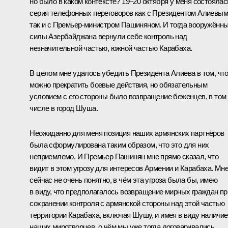
но было в каком контексте? 19–20 октября у меня состоялас
серия телефонных переговоров как с Президентом Алиевым
так и с Премьер-министром Пашиняном. И тогда вооружённ
силы Азербайджана вернули себе контроль над
незначительной частью, южной частью Карабаха.
В целом мне удалось убедить Президента Алиева в том, чт
можно прекратить боевые действия, но обязательным
условием с его стороны было возвращение беженцев, в том
числе в город Шуша.
Неожиданно для меня позиция наших армянских партнёров
была сформулирована таким образом, что это для них
неприемлемо. И Премьер Пашинян мне прямо сказал, что
видит в этом угрозу для интересов Армении и Карабаха. Мн
сейчас не очень понятно, в чём эта угроза была бы, имею
в виду, что предполагалось возвращение мирных граждан пр
сохранении контроля с армянской стороны над этой частью
территории Карабаха, включая Шушу, и имея в виду наличие
наших миротворцев, о чём мы уже тогда договаривались