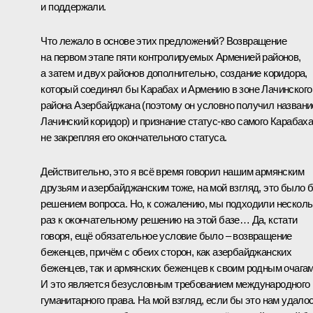
и поддержали.
Что лежало в основе этих предложений? Возвращение
на первом этапе пяти контролируемых Арменией районов,
а затем и двух районов дополнительно, создание коридора,
который соединял бы Карабах и Армению в зоне Лачинского
района Азербайджана (поэтому он условно получил названи
Лачинский коридор) и признание статус-кво самого Карабаха
не закрепляя его окончательного статуса.
Действительно, это я всё время говорил нашим армянским
друзьям и азербайджанским тоже, на мой взгляд, это было 
решением вопроса. Но, к сожалению, мы подходили несколь
раз к окончательному решению на этой базе… Да, кстати
говоря, ещё обязательное условие было – возвращение
беженцев, причём с обеих сторон, как азербайджанских
беженцев, так и армянских беженцев к своим родным очагам
И это является безусловным требованием международного
гуманитарного права. На мой взгляд, если бы это нам удало