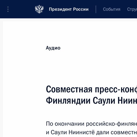
Президент России
События
Стру
Видеозаписи
Фотографии
Аудиозапи
Все материалы
Выступления
Совещан
Аудио
Показа
Совместная пресс-кон
Финляндии Саули Ниин
Совместная пресс-
конференция с Президентом
По окончании российско-финлян
Финляндии Саули Ниинистё
и Саули Ниинистё дали совмест