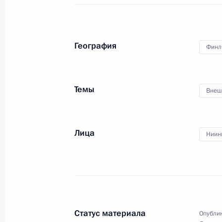
12 августа 2018 года
Аудио, 4 мин.
География
Финл
Темы
Внеш
Лица
Ниин
Интервью американскому
телеканалу Fox News
Статус материала
Опублик