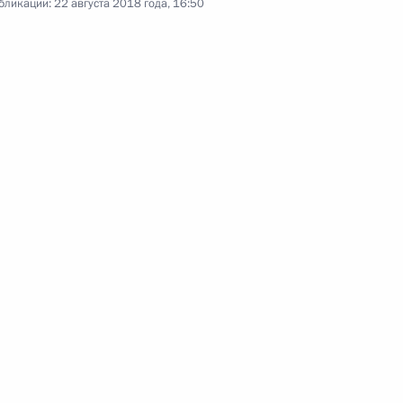
бликации:
22 августа 2018 года, 16:50
15 июля 2018 года
Аудио, 8 мин.
По завершении финального матча
чемпионата мира по футболу
Владимир Путин ответил
на вопросы представителей СМИ.
Заявления для прессы
по итогам заседания
Высшего Госсовета
Союзного государства
19 июня 2018 года
Аудио, 8 мин.