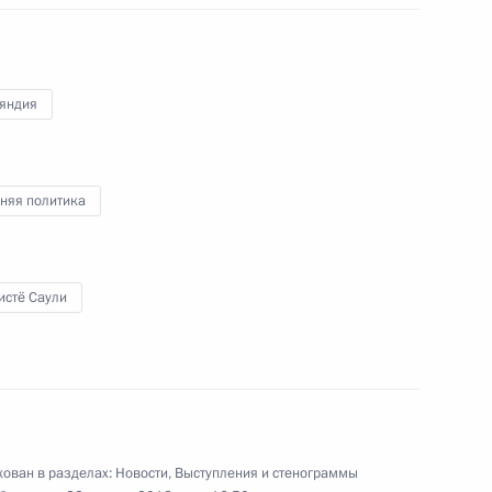
27 июля 2018 года
Аудио, 21 мин.
яндия
няя политика
истё Саули
Ответы на вопросы журналистов
по окончании финального матча
чемпионата мира по футболу
ован в разделах:
Новости
,
Выступления и стенограммы