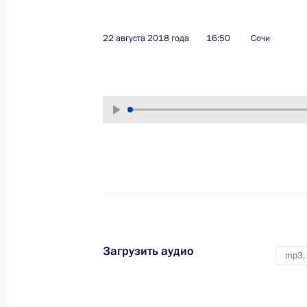
22 августа 2018 года
Аудио, 22 мин.
22 августа 2018 года
16:50
Сочи
Заявление Владимира
Загрузить аудио
mp3,
Путина по итогам Пятого
каспийского саммита