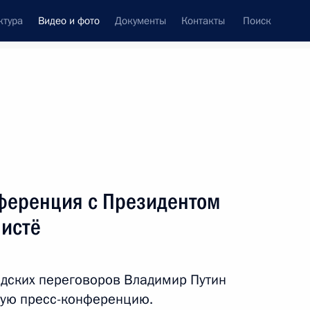
ктура
Видео и фото
Документы
Контакты
Поиск
си
ия, встречи
Встречи со СМИ
август, 2018
ть следующие материалы
ференция с Президентом
истё
Российско-германские
переговоры
дских переговоров Владимир Путин
ную пресс-конференцию.