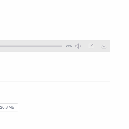
18 августа 2018 года
Аудио, 10 мин.
00:00
Пресс-конференция
20.8 МБ
по итогам саммита БРИКС