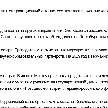
ранзит, он традиционный для нас, соответствовал экономич
ничества на других направлениях. Это касается российск
. Соответствующие проекты обсуждались на Петербургском
й сфере. Проводятся многочисленные мероприятия в рамках
научно-образовательных партнёрств. На 2019 год в Германи
ух стран. В июне в Москву приезжала представительная де
ссии с участием руководства Государственной Думы Росс
го диалога», «Потсдамских встреч», Германо-российского ф
 Федеральный канцлер только что сказала. Конечно, мы по
го плана действий по урегулированию иранской ядерной пр