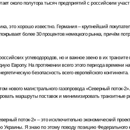
ботает около полутора тысяч предприятий с российским уча
ка, это хорошо известно. Германия – крупнейший покупатель
покрывает более 30 процентов немецкого рынка, причём потр
российских углеводородов, но и важное звено в их транзите
падную Европу. На протяжении всего этого периода времени
нергетическую безопасность всего европейского континента.
том нового магистрального газопровода «Северный поток-2»
овать маршруты поставок и минимизировать транзитные рис
Северный поток-2» – это исключительно экономический проек
ию Украины. Я знаю по этому поводу позицию Федерального к