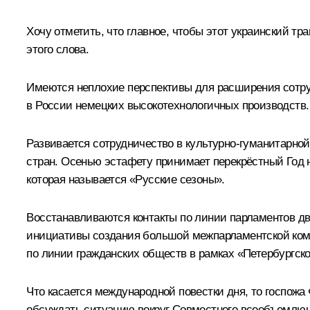
Хочу отметить, что главное, чтобы этот украинский т
этого слова.
Имеются неплохие перспективы для расширения сотруд
в России немецких высокотехнологичных производств
Развивается сотрудничество в культурно-гуманитарно
стран. Осенью эстафету принимает перекрёстный Год 
которая называется «Русские сезоны».
Восстанавливаются контакты по линии парламентов дв
инициативы создания большой межпарламентской коми
по линии гражданских обществ в рамках «Петербургско
Что касается международной повестки дня, то госпожа
обсуждать ситуацию вокруг Совместного всеобъемлюще