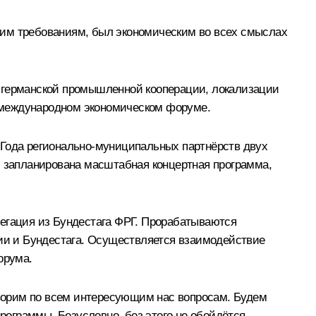
еским требованиям, был экономическим во всех смыслах
о-германской промышленной кооперации, локализации
 международном экономическом форуме.
 Года регионально-муниципальных партнёрств двух
и запланирована масштабная концертная программа,
легация из Бундестага ФРГ. Прорабатываются
ии и Бундестага. Осуществляется взаимодействие
орума.
говорим по всем интересующим нас вопросам. Будем
ограммы. Безусловно, без этого не обойдётся.