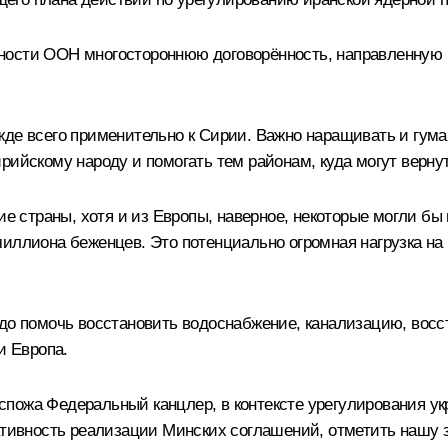
ности ООН многостороннюю договорённость, направленную н
жде всего применительно к Сирии. Важно наращивать и гу
рийскому народу и помогать тем районам, куда могут верну
кие страны, хотя и из Европы, наверное, некоторые могли б
иллиона беженцев. Это потенциально огромная нагрузка на 
адо помочь восстановить водоснабжение, канализацию, вос
и Европа.
госпожа Федеральный канцлер, в контексте урегулирования ук
ативность реализации Минских соглашений, отметить нашу 