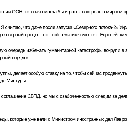
сии ООН, которая смогла бы играть свою роль в мирном про
 Я считаю, что даже после запуска «Северного потока-2» Ук
переговорный процесс по этой тематике вместе с Европейски
ервую очередь избежать гуманитарной катастрофы вокруг и 
ирный порядок.
руппы, делает особую ставку на то, чтобы сейчас продвинут
 де Мистуры.
ь соглашение СВПД, но мы с озабоченностью следим за деят
еды, которые уже вели с Министром иностранных дел Лавров