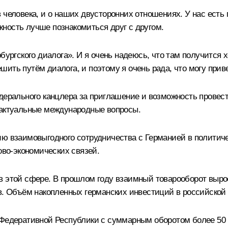
человека, и о наших двусторонних отношениях. У нас есть 
ность лучше познакомиться друг с другом.
ербургского диалога». И я очень надеюсь, что там получит
ть путём диалога, и поэтому я очень рада, что могу привет
ерального канцлера за приглашение и возможность провести
 актуальные международные вопросы.
ию взаимовыгодного сотрудничества с Германией в политиче
ово-экономических связей.
в этой сфере. В прошлом году взаимный товарооборот вырос
ов. Объём накопленных германских инвестиций в российско
з Федеративной Республики с суммарным оборотом более 5