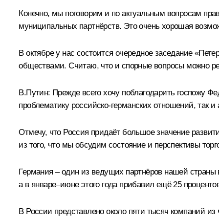
Конечно, мы поговорим и по актуальным вопросам прав 
муниципальных партнёрств. Это очень хорошая возмож
В октябре у нас состоится очередное заседание «Пет
обществами. Считаю, что и спорные вопросы можно реши
В.Путин:
Прежде всего хочу поблагодарить госпожу Фед
проблематику российско-германских отношений, так и
Отмечу, что Россия придаёт большое значение развит
из того, что мы обсудим состояние и перспективы торг
Германия – один из ведущих партнёров нашей страны 
а в январе–июне этого года прибавил ещё 25 процент
В России представлено около пяти тысяч компаний и