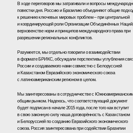
В ходе переговоров мы затрагивали и вопросы международ
повестки дня. Россию и Бразилию объединяют общие подх
к решению ключевых мировых проблем – при центральной
и координирующей роли Организации Объединённых Наций
верховенстве норм и принципов международного права при
разрешении региональных конфликтов.
Разумеется, мы отдельно говорили о взаимодействии
в формате
БРИКС
, обсуждали перспективы углубления свя
России и создаваемого нами совместно с Белоруссией
и Казахстаном Евразийского экономического союза
с латиноамериканским регионом в целом.
Мы заинтересованы в сотрудничестве с Южноамерикански
общим рынком. Надеюсь, что соответствующий документ
будет подписан в начале 2015 года, после того как вступит
в свою законную силу наша договорённость с Казахстаном
и Белоруссией по созданию Евразийского экономического
союза. Россия заинтересована при содействии Бразилии