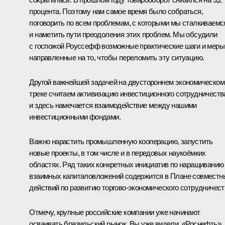
процента. Поэтому нам самое время было собраться,
поговорить по всем проблемам, с которыми мы сталкиваемс
и наметить пути преодоления этих проблем. Мы обсудили
с госпожой Роуссефф возможные практические шаги и меры
направленные на то, чтобы переломить эту ситуацию.
Другой важнейшей задачей на двустороннем экономическом
треке считаем активизацию инвестиционного сотрудничеств
и здесь намечается взаимодействие между нашими
инвестиционными фондами.
Важно нарастить промышленную кооперацию, запустить
новые проекты, в том числе и в передовых наукоёмких
областях. Ряд таких конкретных инициатив по наращиванию
взаимных капиталовложений содержится в Плане совместн
действий по развитию торгово-экономического сотрудничест
Отмечу, крупные российские компании уже начинают
осваивать бразильский рынок. Вы уже видели, «Роснефть»