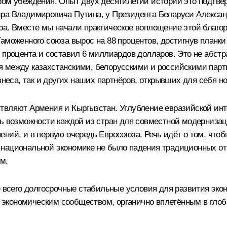
ром убеждения. Опыт двух десятилетий истории это подтве
ра Владимировича Путина, у Президента Беларуси Алексан
а. Вместе мы начали практическое воплощение этой благор
аможенного союза вырос на 88 процентов, достигнув планки
 процента и составил 6 миллиардов долларов. Это не абстр
 между казахстанскими, белорусскими и российскими партн
знеса, так и других наших партнёров, открывших для себя н
твляют Армения и Кыргызстан. Углубление евразийской инте
ть возможности каждой из стран для совместной модернизац
ний, и в первую очередь Евросоюза. Речь идёт о том, чтобы
 национальной экономике не было падения традиционных от
м.
е всего долгосрочные стабильные условия для развития эко
экономическим сообществом, органично вплетённым в глоб