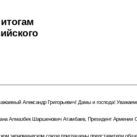
 итогам
ийского
жаемый Александр Григорьевич! Дамы и господа! Уважаемы
тана Алмазбек Шаршенович Атамбаев, Президент Армении С
ском экономическом союзе приглашены представители общес