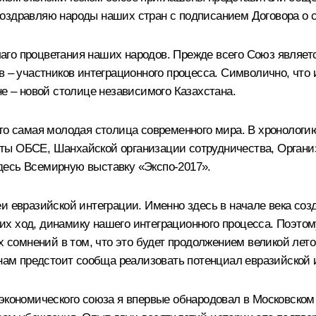
оздравляю народы наших стран с подписанием Договора о с
го процветания наших народов. Прежде всего Союз являетс
в – участников интеграционного процесса. Символично, что 
не – новой столице независимого Казахстана.
это самая молодая столица современного мира. В хронолог
ты ОБСЕ, Шанхайской организации сотрудничества, Организ
десь Всемирную выставку «Экспо-2017».
и евразийской интеграции. Именно здесь в начале века соз
х ход, динамику нашего интеграционного процесса. Поэтом
их сомнений в том, что это будет продолжением великой ле
 нам предстоит сообща реализовать потенциал евразийской 
 экономического союза я впервые обнародовал в Московско