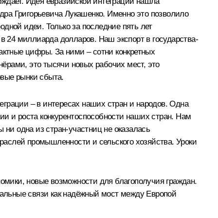
рждает. Идея евразийской интеграции нашла
дра Григорьевича Лукашенко. Именно это позволило
одной идеи. Только за последние пять лет
 в 24 миллиарда долларов. Наш экспорт в государства-
актные цифры. За ними – сотни конкретных
ёрами, это тысячи новых рабочих мест, это
овые рынки сбыта.
грации – в интересах наших стран и народов. Одна
ии и роста конкурентоспособности наших стран. Нам
 ни одна из стран-участниц не оказалась
раслей промышленности и сельского хозяйства. Уроки
номики, новые возможности для благополучия граждан.
альные связи как надёжный мост между Европой