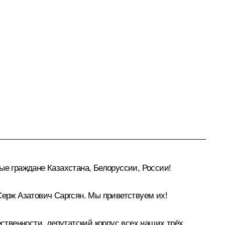
е граждане Казахстана, Белоруссии, России!
ерж Азатович Саргсян. Мы приветствуем их!
твенности, депутатский корпус всех наших трёх