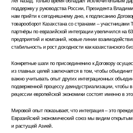
лет назад. Только время обладает исключительным да
поддержку у руководства России, Президента Владими
нам прийти к сегодняшнему дню, к подписанию Договор
товарооборот Казахстана со странами – участницами Т
партнёры по евразийской интеграции увеличился на 63
предприятий и компаний, новые линии взаимодействия
стабильность и рост доходности как казахстанского би
Конкретные шаги по присоединению к Договору осущес
из главных целей заключается в том, чтобы объедини
важно учитывать опыт других интеграционных объедине
подверженной процессу деиндустриализации, чтобы в
рецессии европейской экономики состоят именно в это
Мировой опыт показывает, что интеграция – это прежд
Евразийский экономический союз мы видим открытым 
и растущей Азией.