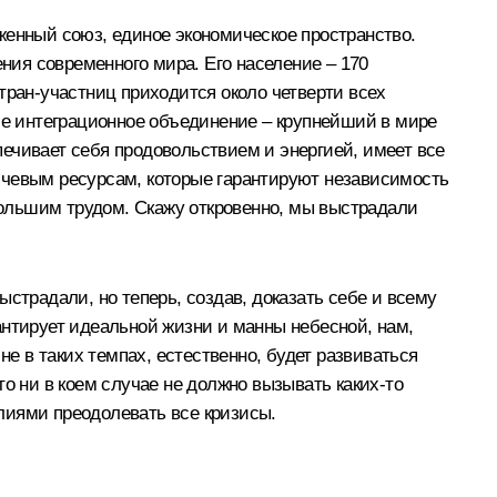
женный союз, единое экономическое пространство.
ия современного мира. Его население – 170
тран-участниц приходится около четверти всех
е интеграционное объединение – крупнейший в мире
ечивает себя продовольствием и энергией, имеет все
ючевым ресурсам, которые гарантируют независимость
 большим трудом. Скажу откровенно, мы выстрадали
страдали, но теперь, создав, доказать себе и всему
антирует идеальной жизни и манны небесной, нам,
не в таких темпах, естественно, будет развиваться
о ни в коем случае не должно вызывать каких‑то
лиями преодолевать все кризисы.