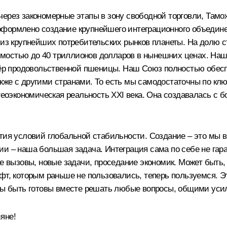
через закономерные этапы в зону свободной торговли, Тамо
формлено создание крупнейшего интеграционного объединен
 из крупнейших потребительских рынков планеты. На долю с
мостью до 40 триллионов долларов в нынешних ценах. Наш
ртёр продовольственной пшеницы. Наш Союз полностью обесп
кже с другими странами. То есть мы самодостаточны по кл
 геоэкономическая реальность XXI века. Она создавалась с
тия условий глобальной стабильности. Создание – это мы вы
ии – наша большая задача. Интеграция сама по себе не гар
е вызовы, новые задачи, проседание экономик. Может быть, 
фт, которым раньше не пользовались, теперь пользуемся. Эт
жны быть готовы вместе решать любые вопросы, общими уси
яне!