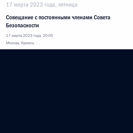
17 марта 2023 года, пятница
Совещание с постоянными членами Совета
Безопасности
17 марта 2023 года, 20:05
Москва, Кремль
14 марта 2023 года, вторник
Встреча с главой Бурятии Алексеем Цыденовым
14 марта 2023 года, 20:30
Улан-Удэ
Совещание по развитию дальневосточных
городов