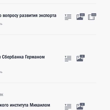
о вопросу развития экспорта
23
20м
ль
ия Сбербанка Германом
5
ль
ик
ского института Михаилом
3