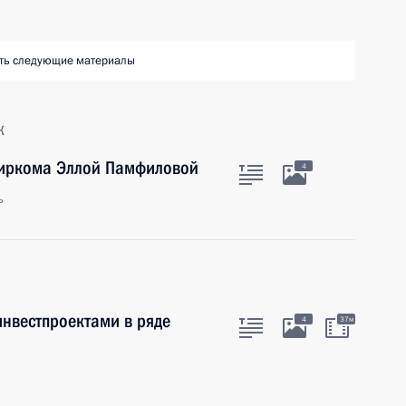
ть следующие материалы
к
биркома Эллой Памфиловой
4
ь
нвестпроектами в ряде
4
37м