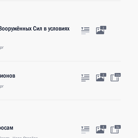
ооружённых Сил в условиях
2
рг
гионов
2
24м
рг
росам
4
3м