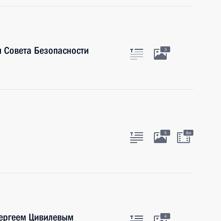
 Совета Безопасности
3
5
8м
Сергеем Цивилевым
4