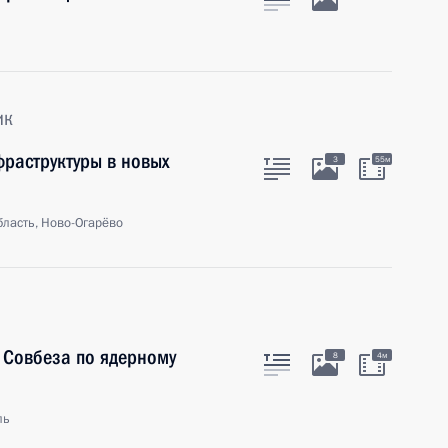
ик
раструктуры в новых
3
55м
ласть, Ново-Огарёво
 Совбеза по ядерному
8
4м
ль