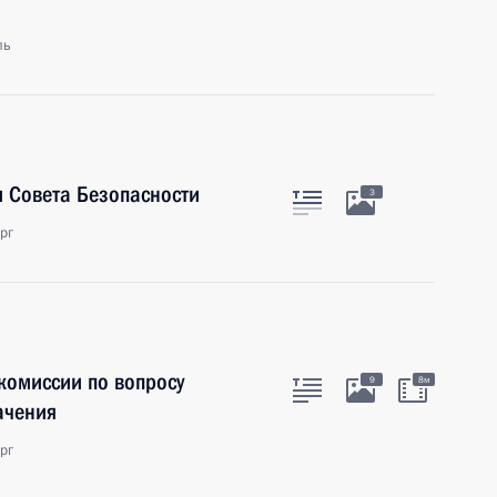
ль
 Совета Безопасности
3
рг
омиссии по вопросу
9
8м
ачения
рг