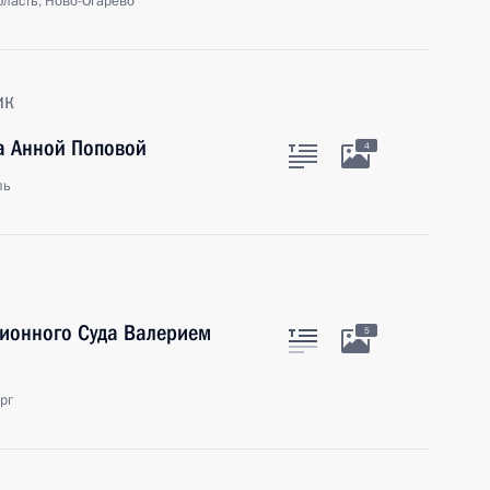
ласть, Ново-Огарёво
ик
а Анной Поповой
4
ль
ционного Суда Валерием
5
рг