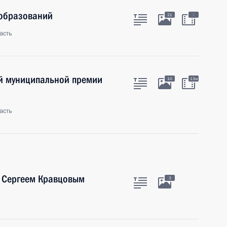
 образований
:
21
асть
й муниципальной премии
10
13м
асть
 Сергеем Кравцовым
3