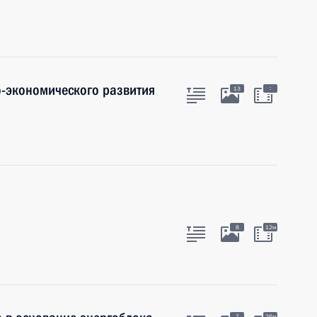
-экономического развития
:
13
8
12м
7
26м