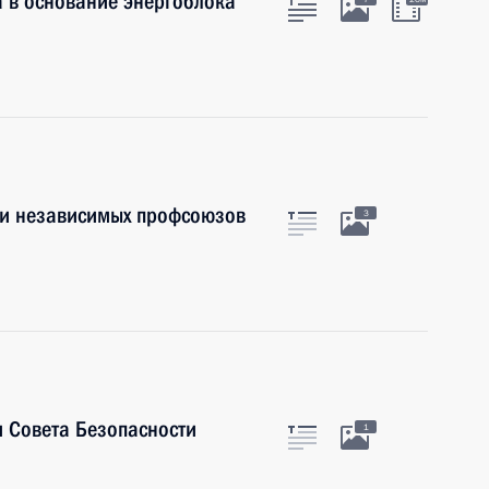
 в основание энергоблока
ии независимых профсоюзов
3
 Совета Безопасности
1