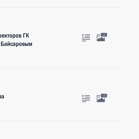
ректоров ГК
5
м Байсаровым
ва
3