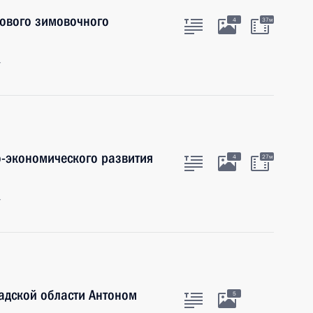
нового зимовочного
4
37м
г
-экономического развития
4
27м
г
адской области Антоном
5