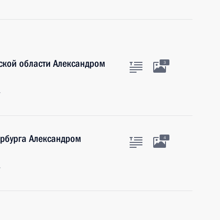
ской области Александром
3
г
ербурга Александром
4
г