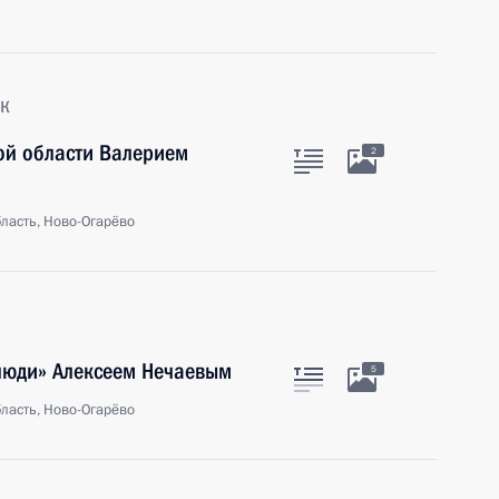
к
ой области Валерием
2
ласть, Ново-Огарёво
 люди» Алексеем Нечаевым
5
ласть, Ново-Огарёво