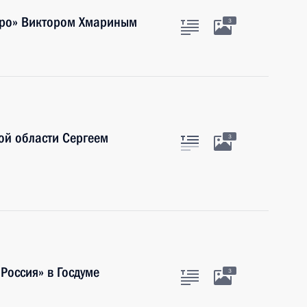
идро» Виктором Хмариным
3
ой области Сергеем
3
Россия» в Госдуме
3