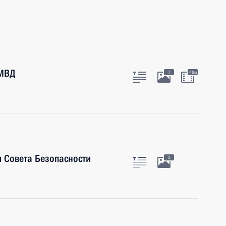
 МВД
7
46м
 Совета Безопасности
2