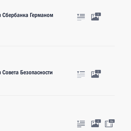
ия Сбербанка Германом
3
 Совета Безопасности
2
4
8м