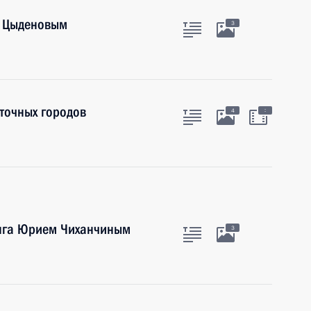
м Цыденовым
3
точных городов
:
4
инга Юрием Чиханчиным
3