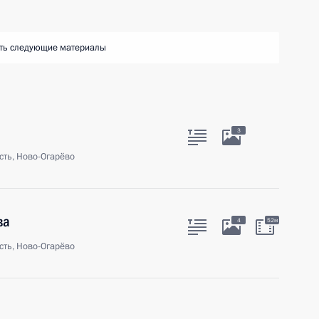
ть следующие материалы
3
сть, Ново-Огарёво
ва
4
52м
сть, Ново-Огарёво