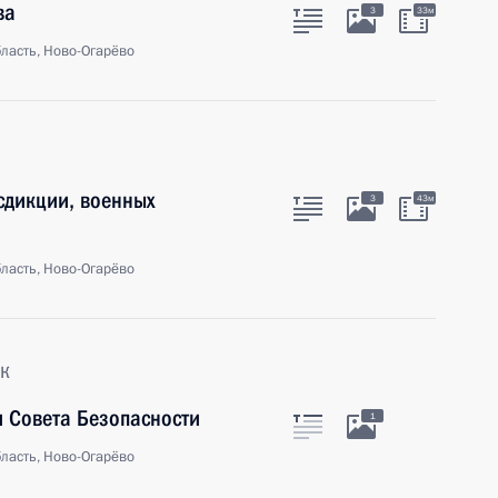
ва
3
33м
ласть, Ново-Огарёво
сдикции, военных
3
43м
ласть, Ново-Огарёво
к
 Совета Безопасности
1
ласть, Ново-Огарёво