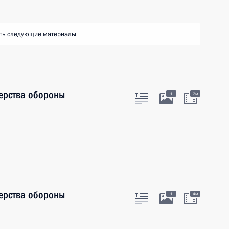
ть следующие материалы
ерства обороны
1
2м
ерства обороны
1
4м