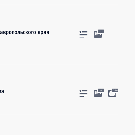
тавропольского края
1
ва
9
24м