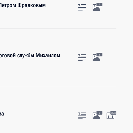
 Петром Фрадковым
3
логовой службы Михаилом
5
ва
8
20м