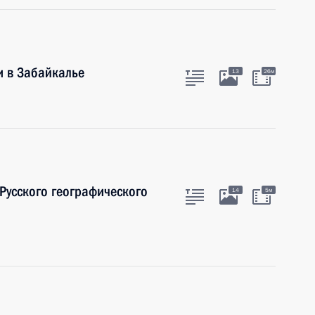
и в Забайкалье
13
26м
 Русского географического
14
5м