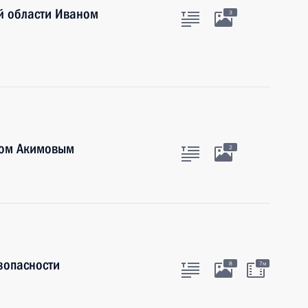
й области Иваном
3
мом Акимовым
2
зопасности
8
7м