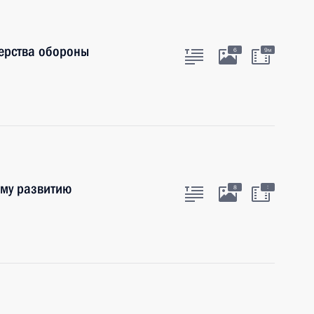
ерства обороны
6
9м
ому развитию
:
8