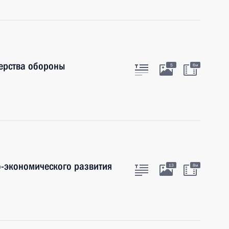
ерства обороны
5
6м
-экономического развития
13
8м