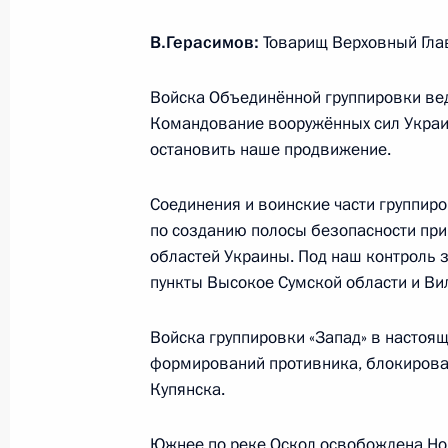
В.Герасимов:
Товарищ Верховный Гл
29 декабря 2025 года, понедельни
Войска Объединённой группировки вед
Совещание о ситуации в зоне спе
Командование вооружённых сил Укра
29 декабря 2025 года, 16:30
Москва, Кремл
остановить наше продвижение.
Соединения и воинские части группир
по созданию полосы безопасности при
Встреча с губернатором Московско
областей Украины. Под наш контроль 
Воробьёвым
пункты Высокое Сумской области и Ви
29 декабря 2025 года, 14:00
Москва, Кремл
Войска группировки «Запад» в насто
формирований противника, блокирован
27 декабря 2025 года, суббота
Купянска.
Президент посетил пункт управлен
Южнее по реке Оскол освобождена Но