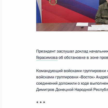
16 января, пятница
Совещание по вопросам развития 
16 января 2026 года, 21:10
Москва
14 января, среда
Президент заслушал доклад начальни
Герасимова
об обстановке в зоне про
Встреча с Заместителем Председат
Хуснуллиным
Командующий войсками группировки «
14 января 2026 года, 14:15
Москва, Кремль
войсками группировки «Восток» Андре
соединений доложили о ходе выполнен
Димитров Донецкой Народной Республи
13 января, вторник
* * *
Встреча с губернатором Ярославс