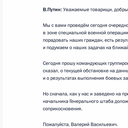
Евраевым
В.Путин:
Уважаемые товарищи, добры
13 января 2026 года, 13:50
Москва, Кремль
Мы с вами проведём сегодня очередн
в зоне специальной военной операции.
порадовать наших граждан, есть резул
12 января, понедельник
и подумаем о наших задачах на ближа
Встреча с Первым заместителем Пр
Денисом Мантуровым
Сегодня прошу командующих группиров
сказал, о текущей обстановке на данн
12 января 2026 года, 13:10
Москва, Кремль
и о результатах выполнения боевых з
Но сначала, как у нас и заведено на 
30 декабря 2025 года, вторник
начальника Генерального штаба долож
соприкосновения.
Встреча с заместителем Министра
30 декабря 2025 года, 14:10
Москва, Кремл
Пожалуйста, Валерий Васильевич.