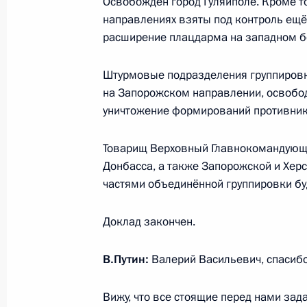
Освобождён город Гуляйполе. Кроме то
25 декабря 2025 года, четверг
направлениях взяты под контроль ещё
Заседание Государственного Совет
расширение плацдарма на западном бе
25 декабря 2025 года, 16:05
Москва, Кремл
Штурмовые подразделения группировки
на Запорожском направлении, освобо
уничтожение формирований противник
24 декабря 2025 года, среда
Товарищ Верховный Главнокомандующ
Встреча с членами Правительства
Донбасса, а также Запорожской и Хер
24 декабря 2025 года, 14:50
Москва, Дом П
частями объединённой группировки бу
Доклад закончен.
Заседание Совета Федерации
В.Путин:
Валерий Васильевич, спасибо
24 декабря 2025 года, 14:30
Москва
Вижу, что все стоящие перед нами за