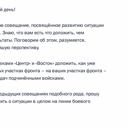
й день!
ое совещание, посвящённое развитию ситуации
 Знаю, что вам есть что доложить, чем
ьтаты. Поговорим об этом, разумеется,
йшую перспективу.
едседателя Правительства
4
ками «Центр» и «Восток» доложить, как уже
ых участках фронта – на ваших участках фронта –
адач подчинёнными войсками.
предыдущих совещаниях подобного рода, прошу
ить о ситуации в целом на линии боевого
 обороны Анной Цивилевой
6
ь