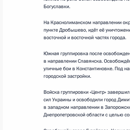
войск
Богуславки.
27 декабря 2025 года, 20:15
На Краснолиманском направлении окр
пункте Дробышево, идёт её уничтожени
восточной и восточной частях города.
26 декабря 2025 года, пятница
Совещание с постоянными членами
Южная группировка после освобожден
в направлении Славянска. Освобождё
26 декабря 2025 года, 20:20
Москва, Кремл
уличные бои в Константиновке. Под н
городской застройки.
Совещание по рассмотрению основ
Войска группировки «Центр» заверши
государственной программы воору
сил Украины и освободили город Димит
26 декабря 2025 года, 16:15
Москва, Кремл
в западном направлении в Запорожско
Днепропетровской области с целью со