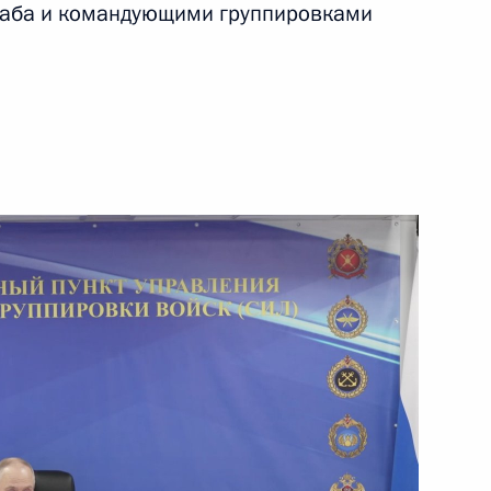
штаба и командующими группировками
ть следующие материалы
ея Муратом Кумпиловым
5
 Совета Безопасности
2