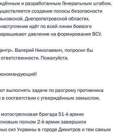
рждённым и разработанным Генеральным штабом.
твенной Думы Вячеславом
4
уществляется создание полосы безопасности
рьковской, Днепропетровской областях.
ь
наступление идёт по всей линии боевого
 наращивают давление на формирования ВСУ.
Центр». Валерий Николаевич, попросил бы
 ответственности. Пожалуйста.
м Александром Гуцаном
4
нокомандующий!
ь
ют выполнять задачи по разгрому противника
и в соответствии с утверждённым замыслом.
но-Балкарской Республики
 мотострелковая бригада 51-й армии
3
елковым полком 2-й армии завершили
ых сил Украины в городе Димитров и тем самым