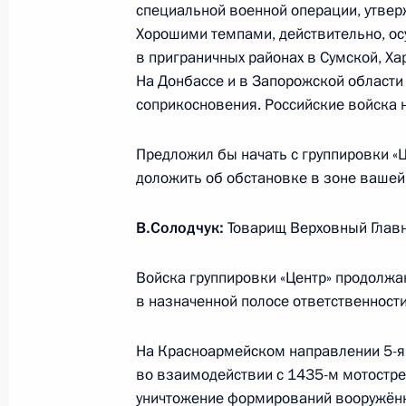
специальной военной операции, утве
Встреча с Председателем Государс
Хорошими темпами, действительно, ос
Володиным
в приграничных районах в Сумской, Ха
24 декабря 2025 года, 09:45
Москва, Кремл
На Донбассе и в Запорожской области 
соприкосновения. Российские войска
Предложил бы начать с группировки «
23 декабря 2025 года, вторник
доложить об обстановке в зоне вашей
Встреча с Генеральным прокуроро
В.Солодчук:
Товарищ Верховный Глав
23 декабря 2025 года, 13:55
Москва, Кремл
Войска группировки «Центр» продолжа
в назначенной полосе ответственност
16 декабря 2025 года, вторник
Рабочая встреча с главой Кабарди
На Красноармейском направлении 5-я
во взаимодействии с 1435-м мотостр
Казбеком Коковым
уничтожение формирований вооружённ