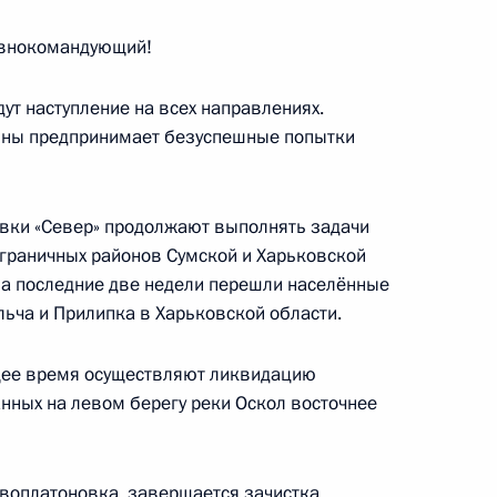
авнокомандующий!
к
ут наступление на всех направлениях.
циальной военной операции
7
19м
ины предпринимает безуспешные попытки
ь
овки «Север» продолжают выполнять задачи
граничных районов Сумской и Харьковской
й области Андреем
4
за последние две недели перешли населённые
льча и Прилипка в Харьковской области.
ь
ящее время осуществляют ликвидацию
ных на левом берегу реки Оскол восточнее
ия Объединённой группировки
1
24м
воплатоновка, завершается зачистка