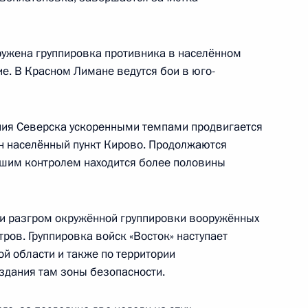
ужена группировка противника в населённом
е. В Красном Лимане ведутся бои в юго-
 Совета Безопасности
1
ия Северска ускоренными темпами продвигается
н населённый пункт Кирово. Продолжаются
ь
ашим контролем находится более половины
ных параметров проекта
3
4м
ли разгром окружённой группировки вооружённых
жения на 2027–2036 годы
ров. Группировка войск «Восток» наступает
ь
й области и также по территории
здания там зоны безопасности.