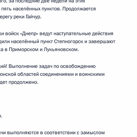
го, за последние две недели на этих
 пять населённых пунктов. Продолжается
а
:
22
регу реки Гайчур.
ь
 войск «Днепр» ведут наступательные действия
дили населённый пункт Степногорск и завершают
а в Приморском и Лукьяновском.
ий! Выполнение задач по освобождению
12
8м
сонской областей соединениями и воинскими
равительства
дет продолжено.
11
21м
.
дачи выполняются в соответствии с замыслом