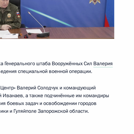
автономных систем
26
17м
ка Генерального штаба Вооружённых Сил
Валерия
ведения специальной военной операции.
еля Правительства Маратом
3
Центр» Валерий Солодчук и командующий
й Иванаев, а также подчинённые им командиры
ия боевых задач и освобождении городов
ки и Гуляйполе Запорожской области.
кой области Михаилом
4