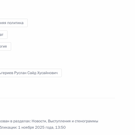
няя политика
ат
 Сергеем Аксёновым
5
огия
ьгериев Руслан Сайд-Хусайнович
ия Сбербанка Германом
6
ован в разделах:
Новости
,
Выступления и стенограммы
бликации:
1 ноября 2025 года, 13:50