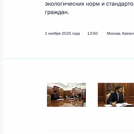
экологических норм и стандарто
граждан.
Показа
1 ноября 2025 года
13:50
Москва, Кремл
14 ноября 2025 года, пятница
Совещание с постоянными членами
14 ноября 2025 года, 13:50
Москва, Кремль
13 ноября 2025 года, четверг
Встреча с губернатором Астраханск
комиссии Госсовета по поддержке в
участников СВО и членов их семе
13 ноября 2025 года, 14:05
Москва, Кремль