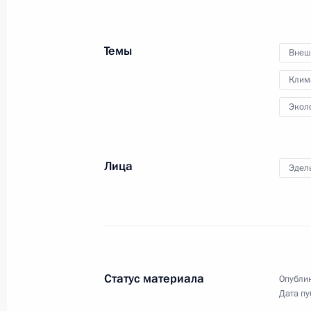
Темы
Внеш
11 ноября 2025 года, вторник
Клим
Встреча с главой Республики Крым
Экол
11 ноября 2025 года, 13:30
Москва, Кремль
Лица
Эдел
10 ноября 2025 года, понедельник
Встреча с председателем правлен
Грефом
10 ноября 2025 года, 13:50
Москва, Кремль
Статус материала
Опублик
Дата пу