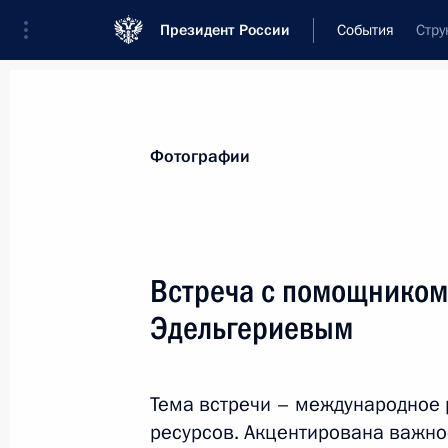
Президент России
События
Стру
Президент
Администрация
Государст
Новости
Стенограммы
Поездки
Те
Фотографии
Рубрикация материалов
Все материалы
Встреча с помощником
Послания Федеральному Собранию
Эдельгериевым
Заявления по важнейшим вопросам
Совещания, заседания, рабочие встречи
Тема встречи – международное 
Речи и обращения
ресурсов. Акцентирована важно