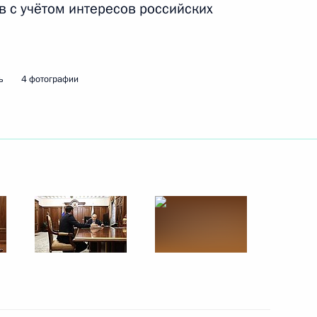
в с учётом интересов российских
ть следующие материалы
ь
4 фотографии
 Совета Безопасности
1
ой области, председателем
5
етеранов боевых действий –
й Игорем Бабушкиным