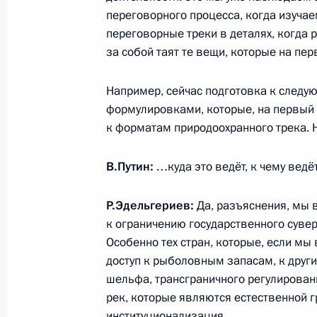
6 ноября 2025 года, четверг
переговорного процесса, когда изучае
Заседание Совета по развитию физ
переговорные треки в деталях, когда
за собой таят те вещи, которые на пе
6 ноября 2025 года, 20:10
Самара
Например, сейчас подготовка к следу
формулировками, которые, на первый в
5 ноября 2025 года, среда
к форматам природоохранного трека.
Встреча с Председателем Верховно
В.Путин:
…куда это ведёт, к чему ведёт
5 ноября 2025 года, 19:40
Москва, Кремль
Р.Эдельгериев:
Да, разъяснения, мы в
к ограничению государственного суве
Совещание с постоянными членами
Особенно тех стран, которые, если м
доступ к рыболовным запасам, к други
5 ноября 2025 года, 16:50
Москва, Кремль
шельфа, трансграничного регулирован
рек, которые являются естественной г
институционализация.