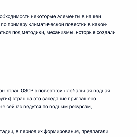
5
необходимость некоторые элементы в нашей
 по примеру климатической повестки в какой-
аться под методики, механизмы, которые создали
 Русланом Эдельгериевым
4
ры стран ОЭСР с повесткой «Глобальная водная
угих] стран на это заседание приглашено
ые сейчас ведутся по водным ресурсам,
 Совета Безопасности
2
ь
тадии, в период их формирования, предлагали