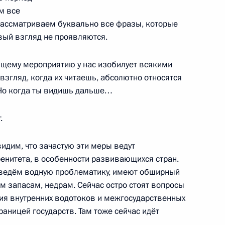
м все
ической культуры и спорта
 рассматриваем буквально все фразы, которые
:
7
рвый взгляд не проявляются.
ющему мероприятию у нас изобилует всякими
згляд, когда их читаешь, абсолютно относятся
 Но когда ты видишь дальше…
го Суда Игорем Красновым
4
.
идим, что зачастую эти меры ведут
ренитета, в особенности развивающихся стран.
 Совета Безопасности
ы ведём водную проблематику, имеют обширный
9
м запасам, недрам. Сейчас остро стоят вопросы
ия внутренних водотоков и межгосударственных
раницей государств. Там тоже сейчас идёт