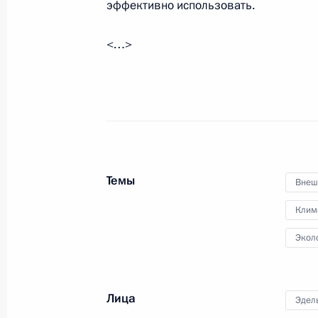
эффективно использовать.
28 октября 2025 года, 13:45
Москва, Кремл
<…>
26 октября 2025 года, воскресень
Посещение пункта управления Объ
26 октября 2025 года, 09:05
Темы
Внеш
24 октября 2025 года, пятница
Клим
Встреча с руководителем Федерал
Экол
Валерием Пикалёвым
24 октября 2025 года, 14:10
Москва, Кремл
Лица
Эдел