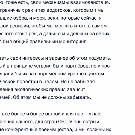
тью, тоже есть, свои механизмы взаимодействия.
граничных рек и тех водотоков, которыми мы
шие озёра, и моря, реки, которые сейчас, я
ем Куликовым
3
шой ревизии, чтобы мы могли в итоге в самом
ского стока рек, а дальше мы должны на своих
ь
ас был общий правильный мониторинг.
ать свои интересы и заранее об этом подумать,
ый в принципе устроил бы и партнёров, но и про
ищали бы их на современном уровне с учётом
ва
5
34м
еской повестки в целом. Но не забывая
ь
юдения экологических правил зависит
емей. Об этом мы не должны забывать.
сё более и более острой и для нас – у нас,
ужения нашего, для стран СНГ очень острый
ецкого автономного округа
6
ные конкурентные преимущества, и мы должны их