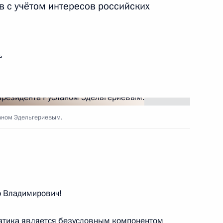
в с учётом интересов российских
ть следующие материалы
ь
 Совета Безопасности
1
аном Эдельгериевым.
ой области, председателем
5
етеранов боевых действий –
 Владимирович!
й Игорем Бабушкиным
атика является безусловным компонентом