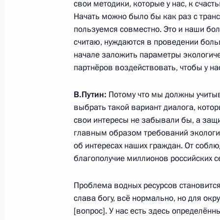
свои методики, которые у нас, к счас
Начать можно было бы как раз с транс
30 октября 2025 года, четверг
пользуемся совместно. Это и наши боль
Встреча с главой «Роснано» Серге
считаю, нуждаются в проведении боль
начале заложить параметры экологиче
30 октября 2025 года, 13:50
Москва, Кремл
партнёров воздействовать, чтобы у н
В.Путин:
Потому что мы должны учитыв
29 октября 2025 года, среда
выбрать такой вариант диалога, котор
свои интересы не забывали бы, а защ
Совещание с членами Правительст
главным образом требований экологич
29 октября 2025 года, 14:05
Москва, Кремл
об интересах наших граждан. От собл
благополучие миллионов российских с
28 октября 2025 года, вторник
Проблема водных ресурсов становится в
слава богу, всё нормально, но для окр
Встреча с губернатором Ямало-Нен
[вопрос]. У нас есть здесь определён
Дмитрием Артюховым