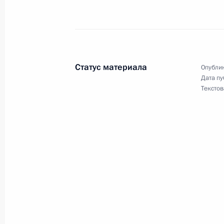
Совещание с постоянными членами
24 октября 2025 года, 13:40
Москва, Кремл
Статус материала
Опублик
Дата пу
23 октября 2025 года, четверг
Текстов
Заседание попечительского совета
23 октября 2025 года, 18:15
Москва
Заседание Совета по реализации г
демографической и семейной поли
23 октября 2025 года, 14:40
Москва, Кремл