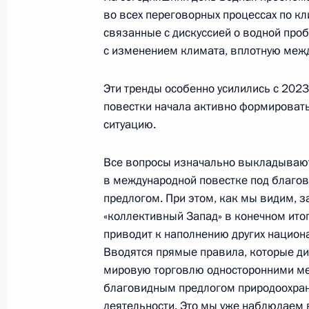
во всех переговорных процессах по кли
связанные с дискуссией о водной про
с изменением климата, вплотную межд
11 ноября 2025 года, вторник
Эти тренды особенно усилились с 2023
Встреча с главой Республики Крым
повестки начала активно формироватьс
11 ноября 2025 года, 13:30
Москва, Кремль
ситуацию.
Все вопросы изначально выкладываю
10 ноября 2025 года, понедельник
в международной повестке под благо
предлогом. При этом, как мы видим, з
Встреча с председателем правлен
«коллективный Запад» в конечном итог
Грефом
приводит к наполнению других нацио
10 ноября 2025 года, 13:50
Москва, Кремль
Вводятся прямые правила, которые д
мировую торговлю односторонними ме
благовидным предлогом природоохра
деятельности. Это мы уже наблюдаем 