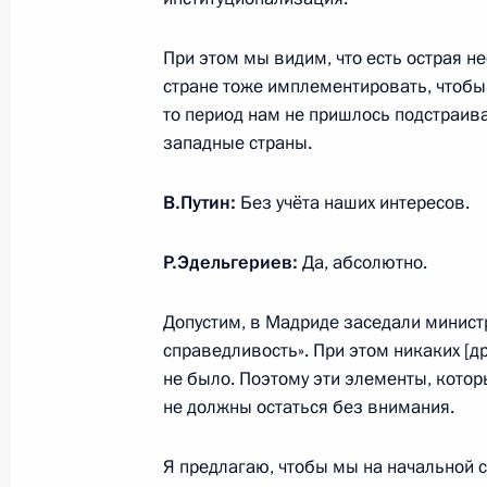
Встреча с Виталием Королёвым
При этом мы видим, что есть острая 
5 ноября 2025 года, 09:00
Москва, Кремль
стране тоже имплементировать, чтобы
то период нам не пришлось подстраив
западные страны.
1 ноября 2025 года, суббота
В.Путин:
Без учёта наших интересов.
Встреча с помощником Президента
1 ноября 2025 года, 13:50
Москва, Кремль
Р.Эдельгериев:
Да, абсолютно.
Допустим, в Мадриде заседали минист
31 октября 2025 года, пятница
справедливость». При этом никаких [др
не было. Поэтому эти элементы, котор
Совещание с постоянными членами
не должны остаться без внимания.
31 октября 2025 года, 14:05
Москва, Кремл
Я предлагаю, чтобы мы на начальной с