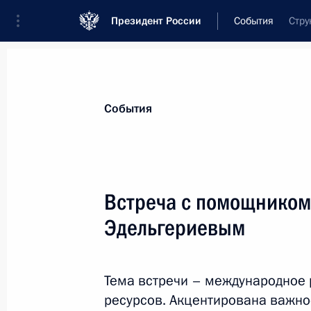
Президент России
События
Стру
Президент
Администрация
Государст
Новости
Стенограммы
Поездки
Те
События
Рубрикация материалов
Все материалы
Встреча с помощником
Послания Федеральному Собранию
Эдельгериевым
Заявления по важнейшим вопросам
Совещания, заседания, рабочие встречи
Тема встречи – международное 
Речи и обращения
ресурсов. Акцентирована важно