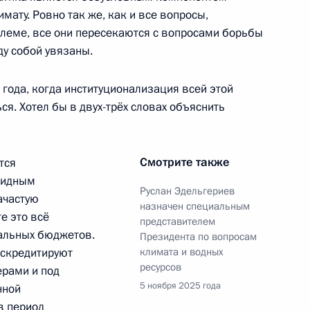
мату. Ровно так же, как и все вопросы,
блеме, все они пересекаются с вопросами борьбы
у собой увязаны.
 года, когда институционализация всей этой
 Сергеем Аксёновым
5
я. Хотел бы в двух-трёх словах объяснить
Смотрите также
тся
видным
Руслан Эдельгериев
ачастую
ия Сбербанка Германом
назначен специальным
6
е это всё
представителем
нальных бюджетов.
Президента по вопросам
искредитируют
климата и водных
ресурсов
рами и под
5 ноября 2025 года
нной
в период