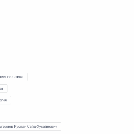
ь
е
единённой группировки войск
1
13м
няя политика
ат
ьной таможенной службы
огия
5
ь
ьгериев Руслан Сайд-Хусайнович