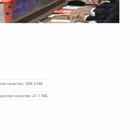
Встреча с лидерами
парламентских фракций
18 сентября 2025 года
Видео, 2 ч.
кое качество,
268.3 МБ
артное качество,
47.7 МБ