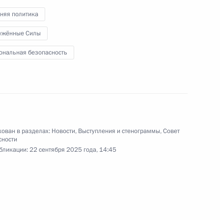
няя политика
ужённые Силы
ональная безопасность
Посещение лабораторного
комплекса университета
«Сириус»
9 сентября 2025 года
Видео, 20 мин.
ован в разделах:
Новости
,
Выступления и стенограммы
,
Совет
сности
бликации:
22 сентября 2025 года, 14:45