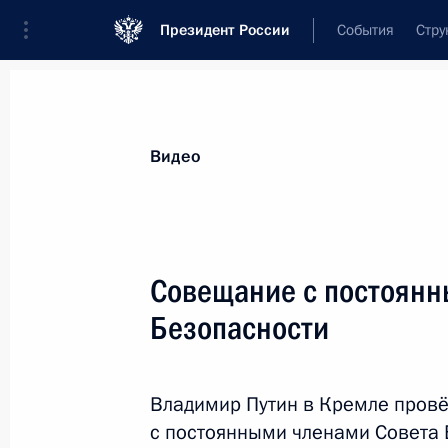
Президент России
События
Стру
Видеозаписи
Фотографии
Аудиозапи
Все материалы
Выступления
Совещан
Видео
Показа
Совещание с постоянн
Безопасности
Совещание с постоян
Безопасности
Владимир Путин в Кремле пров
22 сентября 2025 года
Москва, Кремль
с постоянными членами Совета 