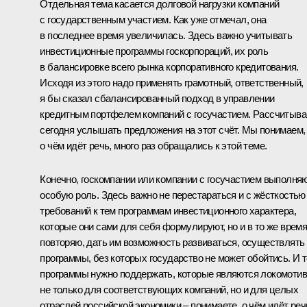
Отдельная тема касается долговой нагрузки компаний
с государственным участием. Как уже отмечал, она
в последнее время увеличилась. Здесь важно учитывать
инвестиционные программы госкорпораций, их роль
в балансировке всего рынка корпоративного кредитования.
Исходя из этого надо применять грамотный, ответственный,
я бы сказал сбалансированный подход в управлении
кредитным портфелем компаний с госучастием. Рассчитыв
сегодня услышать предложения на этот счёт. Мы понимаем,
о чём идёт речь, много раз обращались к этой теме.
Конечно, госкомпании или компании с госучастием выполня
особую роль. Здесь важно не перестараться и с жёсткостью
требований к тем программам инвестиционного характера,
которые они сами для себя формулируют, но и в то же время
повторяю, дать им возможность развиваться, осуществлять 
программы, без которых государство не может обойтись. И т
программы нужно поддержать, которые являются локомоти
не только для соответствующих компаний, но и для целых
отраслей российской экономики – понимаете, о чём идёт реч