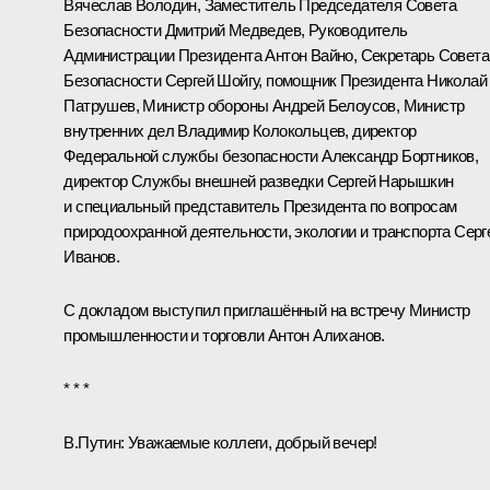
Вячеслав Володин
, Заместитель Председателя Совета
Безопасности
Дмитрий Медведев
, Руководитель
Администрации Президента
Антон Вайно
, Секретарь Совета
Безопасности
Сергей Шойгу
, помощник Президента
Николай
Патрушев
, Министр обороны
Андрей Белоусов
, Министр
внутренних дел
Владимир Колокольцев
, директор
Федеральной службы безопасности
Александр Бортников
,
директор Службы внешней разведки
Сергей Нарышкин
и специальный представитель Президента по вопросам
природоохранной деятельности, экологии и транспорта
Серг
Иванов
.
С докладом выступил приглашённый на встречу Министр
промышленности и торговли
Антон Алиханов
.
* * *
В.Путин
: Уважаемые коллеги, добрый вечер!