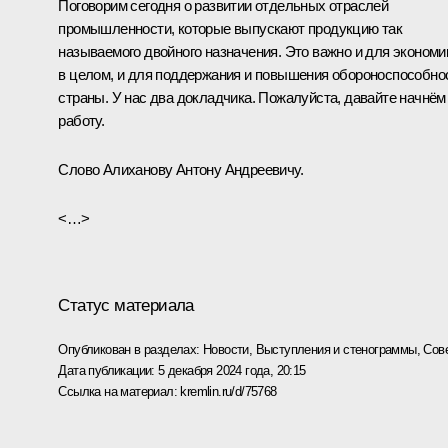
Поговорим сегодня о развитии отдельных отраслей
промышленности, которые выпускают продукцию так
называемого двойного назначения. Это важно и для экономи
в целом, и для поддержания и повышения обороноспособно
страны. У нас два докладчика. Пожалуйста, давайте начнём
работу.
Слово Алиханову Антону Андреевичу.
<…>
Статус материала
Опубликован в разделах:
Новости
,
Выступления и стенограммы
,
Сов
Дата публикации:
5 декабря 2024 года, 20:15
Ссылка на материал:
kremlin.ru/d/75768