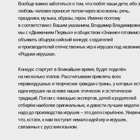
Вообще важно заботиться о том, что любят наши дети, ибо 
любовь человек проносит потом через всю жизнь: речь,
праздники, музыка, образы, герои. Именно поэтому
в соответствии с Вашим указанием, Владимир Владимирови
мы с «Движением Первых» и обществом «Знание» готовимс
объявить общероссийский конкурс создателей
и производителей отечественных игр и игрушек под названи
«Родная игрушка».
Конкурс стартует в ближайшее время, будет поделён
на несколько этапов. Рассчитываем привлечь всех
неравнодушных и творческих граждан страны, у которых ес
идеи игрушек на основе наших этических и эстетических
традиций. Потом с помощью экспертов, детей и родителей
отберём наиболее оригинальные, и довести лучшие модели
надо до производства игрушек – это дело серьёзное. Уверен
что, кстати, к нам поступит немало идей игр и игрушек,
связанных с русским языком.