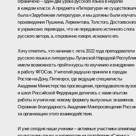
ограничено – один-два урока русского языка в неделю
в каждом классе. А предмета «Литература» не существовал
была «Зарубежная литература», и мы должны были изучат
произведения Пушкина, Лермонтова, Толстого, Достоевского
в украинских переводах, что не передавало истинного слога
русского автора, а, откровенно говоря, искажало его.
Хочу отметить, что начиная с лета 2022 года преподаватели
русского языка и литературы Луганской Народной Республи
имели возможность пройти курсы по изучению и внедрению
в работу ФГОСов. Учителей радушно приняли в городах
Ростов-на-Дону, Пятигорск, где ведущие специалисты
Академии Министерства просвещения, преподаватели вузо
и школ Российской Федерации делились с нами опытом
работы и учили нас новому формату выпускных экзаменов.
Огромная благодарность Академии Минпросвещения Росси
за организацию этого взаимодействия.
И уже сегодня наши ученики – активные участники олимпиа
по русскому языку и литературе на платформе «Сириус»,