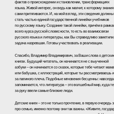
фактов о происхождении и становлении, трансформациях
языка. Живой интерес, он ведь как магнит, к которому знания
сами притягиваются. И, на мой взгляд, эти сведения должны
стать частью единой государственной линейки учебников
по русскому языку. Создание такой линейки, причём в рамка
всего курса русской словесности, то есть во взаимосвязи
русского языка и литературы, как Вы справедливо заметили,
задача назревшая. Готовы участвовать в реализации.
Спасибо, Владимир Владимирович, за Ваши слова о детски
книгах. Будущий читатель, он начинается не с выученной
азбуки – он начинается со сказок, которые тебе читают мам
или бабушка, с иллюстраций, которые ты рассматриваешь и
за папиного плеча. Подобные мгновения бесценны: навсегда
запоминается, что литература – это волшебный мир, куда т
за руку ввели самые близкие люди.
Детские книги – это не только прочтение, в первую очередь 
про семью, именно поэтому они так важны. «Живите, госуда