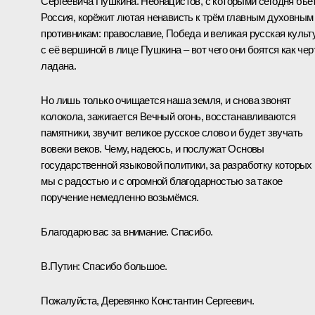
Сергеевича Пушкина. Неонацистов, с которыми сегодня бьё
Россия, корёжит лютая ненависть к трём главным духовным
противникам: православие, Победа и великая русская культ
с её вершиной в лице Пушкина – вот чего они боятся как чер
ладана.
Но лишь только очищается наша земля, и снова звонят
колокола, зажигается Вечный огонь, восстанавливаются
памятники, звучит великое русское слово и будет звучать
вовеки веков. Чему, надеюсь, и послужат Основы
государственной языковой политики, за разработку которых
мы с радостью и с огромной благодарностью за такое
поручение немедленно возьмёмся.
Благодарю вас за внимание. Спасибо.
В.Путин:
Спасибо большое.
Пожалуйста, Деревянко Константин Сергеевич.