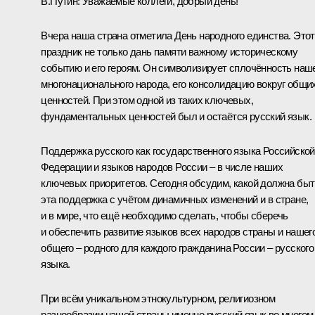
В.Путин:
Уважаемые коллеги, добрый день!
Вчера наша страна отметила День народного единства. Этот
праздник не только дань памяти важному историческому
событию и его героям. Он символизирует сплочённость наш
многонационального народа, его консолидацию вокруг общи
ценностей. При этом одной из таких ключевых,
фундаментальных ценностей был и остаётся русский язык.
Поддержка русского как государственного языка Российской
Федерации и языков народов России – в числе наших
ключевых приоритетов. Сегодня обсудим, какой должна быт
эта поддержка с учётом динамичных изменений и в стране,
и в мире, что ещё необходимо сделать, чтобы сберечь
и обеспечить развитие языков всех народов страны и нашег
общего – родного для каждого гражданина России – русского
языка.
При всём уникальном этнокультурном, религиозном
разнообразии нашей страны именно русский язык во многом