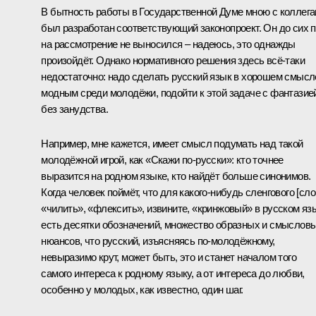
В бытность работы в Государственной Думе мною с коллег
был разработан соответствующий законопроект. Он до сих 
на рассмотрение не выносился – надеюсь, это однажды
произойдёт. Однако нормативного решения здесь всё-таки
недостаточно: надо сделать русский язык в хорошем смысл
модным среди молодёжи, подойти к этой задаче с фантазие
без занудства.
Например, мне кажется, имеет смысл подумать над такой
молодёжной игрой, как «Скажи по-русски»: кто точнее
выразится на родном языке, кто найдёт больше синонимов.
Когда человек поймёт, что для какого-нибудь сленгового [сло
«чилить», «флексить», извините, «кринжовый» в русском яз
есть десятки обозначений, множество образных и смыслов
нюансов, что русский, изъясняясь по-молодёжному,
невыразимо крут, может быть, это и станет началом того
самого интереса к родному языку, а от интереса до любви,
особенно у молодых, как известно, один шаг.