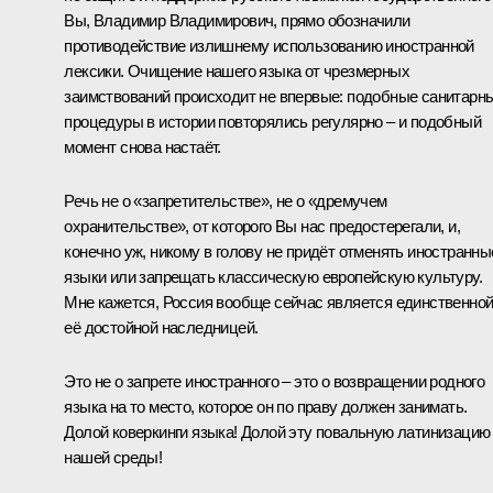
Вы, Владимир Владимирович, прямо обозначили
противодействие излишнему использованию иностранной
лексики. Очищение нашего языка от чрезмерных
заимствований происходит не впервые: подобные санитарн
процедуры в истории повторялись регулярно – и подобный
момент снова настаёт.
Речь не о «запретительстве», не о «дремучем
охранительстве», от которого Вы нас предостерегали, и,
конечно уж, никому в голову не придёт отменять иностранны
языки или запрещать классическую европейскую культуру.
Мне кажется, Россия вообще сейчас является единственно
её достойной наследницей.
Это не о запрете иностранного – это о возвращении родного
языка на то место, которое он по праву должен занимать.
Долой коверкинги языка! Долой эту повальную латинизацию
нашей среды!