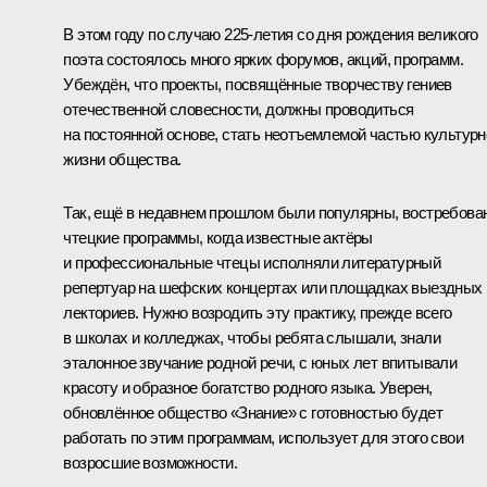
В этом году по случаю 225-летия со дня рождения великого
поэта состоялось много ярких форумов, акций, программ.
Убеждён, что проекты, посвящённые творчеству гениев
отечественной словесности, должны проводиться
на постоянной основе, стать неотъемлемой частью культурн
жизни общества.
Так, ещё в недавнем прошлом были популярны, востребова
чтецкие программы, когда известные актёры
и профессиональные чтецы исполняли литературный
репертуар на шефских концертах или площадках выездных
лекториев. Нужно возродить эту практику, прежде всего
в школах и колледжах, чтобы ребята слышали, знали
эталонное звучание родной речи, с юных лет впитывали
красоту и образное богатство родного языка. Уверен,
обновлённое общество «Знание» с готовностью будет
работать по этим программам, использует для этого свои
возросшие возможности.