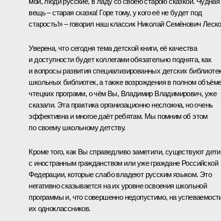
мои, люди русские, в ладу со своею старою сказкой. Чудная
вещь – старая сказка! Горе тому, у кого её не будет под
старость!» – говорил наш классик Николай Семёнович Леско
Уверена, что сегодня тема детской книги, её качества
и доступности будет коллегами обязательно поднята, как
и вопросы развития специализированных детских библиотек
школьных библиотек, а также возрождения в полном объём
чтецких программ, о чём Вы, Владимир Владимирович, уже
сказали. Эта практика организационно несложна, но очень
эффективна и многое даёт ребятам. Мы помним об этом
по своему школьному детству.
Кроме того, как Вы справедливо заметили, существуют дети
с иностранным гражданством или уже граждане Российской
Федерации, которые слабо владеют русским языком. Это
негативно сказывается на их уровне освоения школьной
программы и, что совершенно недопустимо, на успеваемост
их одноклассников.