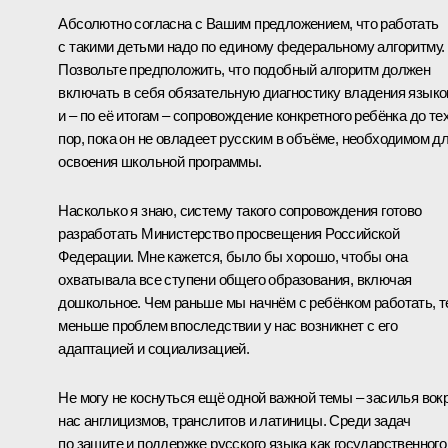
Абсолютно согласна с Вашим предложением, что работать
с такими детьми надо по единому федеральному алгоритму.
Позвольте предположить, что подобный алгоритм должен
включать в себя обязательную диагностику владения язык
и – по её итогам – сопровождение конкретного ребёнка до те
пор, пока он не овладеет русским в объёме, необходимом д
освоения школьной программы.
Насколько я знаю, систему такого сопровождения готово
разработать Министерство просвещения Российской
Федерации. Мне кажется, было бы хорошо, чтобы она
охватывала все ступени общего образования, включая
дошкольное. Чем раньше мы начнём с ребёнком работать, 
меньше проблем впоследствии у нас возникнет с его
адаптацией и социализацией.
Не могу не коснуться ещё одной важной темы – засилья вок
нас англицизмов, транслитов и латиницы. Среди задач
по защите и поддержке русского языка как государственного