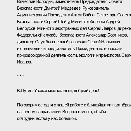
Вячеслав Володин
, Заместитель Председателя Совета
Безопасности
Дмитрий Медведев
, Руководитель
Администрации Президента
Антон Вайно
, Секретарь Совета
Безопасности
Сергей Шойгу
, Министр обороны
Андрей
Белоусов
, Министр иностранных дел
Сергей Лавров
, директ
Федеральной службы безопасности
Александр Бортников
,
директор Службы внешней разведки
Сергей Нарышкин
и специальный представитель Президента по вопросам
природоохранной деятельности, экологии и транспорта
Серг
Иванов
.
* * *
В.Путин:
Уважаемые коллеги, добрый день!
Поговорим сегодня о нашей работе с ближайшими партнёра
на южном направлении. Вопросов много, объём
сотрудничества у нас большой.