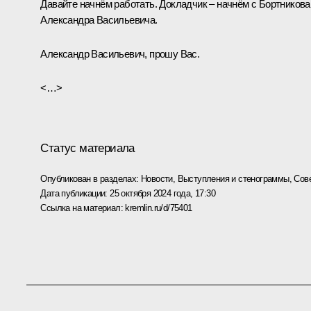
Давайте начнём работать. Докладчик – начнём с Бортникова
Александра Васильевича.
Александр Васильевич, прошу Вас.
<…>
Статус материала
Опубликован в разделах:
Новости
,
Выступления и стенограммы
,
Сов
Дата публикации:
25 октября 2024 года, 17:30
Ссылка на материал:
kremlin.ru/d/75401