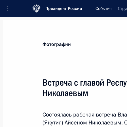
Президент России
События
Стру
Президент
Администрация
Государст
Новости
Стенограммы
Поездки
Те
Фотографии
Рубрикация материалов
Все материалы
Встреча с главой Респ
Послания Федеральному Собранию
Николаевым
Заявления по важнейшим вопросам
Совещания, заседания, рабочие встречи
Состоялась рабочая встреча Вл
Речи и обращения
(Якутия) Айсеном Николаевым. 