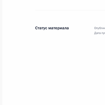
Никитиным
19 июня 2023 года, 14:00
Москва, Кремль
Статус материала
Опублик
Дата пу
15 июня 2023 года, четверг
Встреча с руководителем ФМБА Ве
15 июня 2023 года, 00:20
Москва, Кремль
8 июня 2023 года, четверг
Встреча с губернатором Орловско
8 июня 2023 года, 14:10