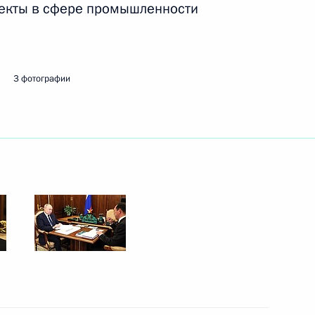
роекты в сфере промышленности
ть следующие материалы
3 фотографии
ного медицинского
4
ринологии Иваном Дедовым
 Совета Безопасности
3
15м