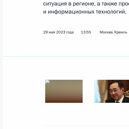
ситуация в регионе, а также п
и информационных технологий.
Показа
29 мая 2023 года
13:55
Москва, Кремль
23 июня 2023 года, пятница
Встреча с президентом Националь
исследовательского центра эндок
23 июня 2023 года, 17:50
Москва, Кремль
22 июня 2023 года, четверг
Совещание с постоянными членами
22 июня 2023 года, 11:55
Москва, Кремль