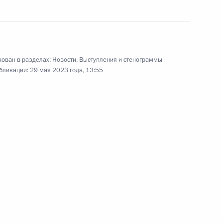
ован в разделах:
Новости
,
Выступления и стенограммы
бликации:
29 мая 2023 года, 13:55
роникой Скворцовой
4
й области Андреем Клычковым
4