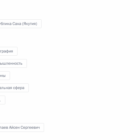
блика Саха (Якутия)
ва
4
22м
графия
ышленность
оны
доходства
:
12
альная сфера
1
лаев Айсен Сергеевич
кой области Андреем
4