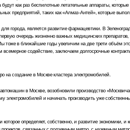
а будут как раз беспилотные летательные аппараты, которые
льных предприятий, таких как «Алмаз-Антей», которые выпол
 для города, является развитие фармацевтики. В Зеленогр
 первую очередь жизненно важных медицинских препаратов, 
 Мы тоже в ближайшие годы увеличим на две трети объём это
 всемерное содействие, заключаем долгосрочные контракты,
ро на создание в Москве кластера электромобилей.
 автомашин в Москве, возобновили производство «Москвича
рму электромобилей и начинать производить уже собствен
 которое определяет, собственно, и развитие экономики, и 
проектов, связанных с подземным метро, с наземным метро