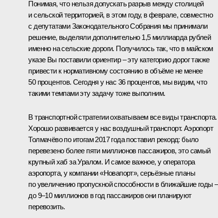
Понимая, что нельзя допускать разрыв между столицей
и сельской территорией, в этом году, в феврале, совместно
с депутатами Законодательного Собрания мы принимали
решение, выделяли дополнительно 1,5 миллиарда рублей
именно на сельские дороги. Получилось так, что в майском
указе Вы поставили ориентир – эту категорию дорог также
привести к нормативному состоянию в объёме не менее
50 процентов. Сегодня у нас 36 процентов, мы видим, что
такими темпами эту задачу тоже выполним.
В транспортной стратегии охватываем все виды транспорта.
Хорошо развивается у нас воздушный транспорт. Аэропорт
Толмачёво по итогам 2017 года поставил рекорд: было
перевезено более пяти миллионов пассажиров, это самый
крупный хаб за Уралом. И самое важное, у оператора
аэропорта, у компании «Новапорт», серьёзные планы
по увеличению пропускной способности в ближайшие годы 
до 9–10 миллионов в год пассажиров они планируют
перевозить.