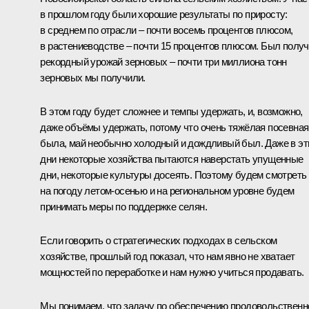
в прошлом году были хорошие результаты по приросту:
в среднем по отрасли – почти восемь процентов плюсом,
в растениеводстве – почти 15 процентов плюсом. Был полу
рекордный урожай зерновых – почти три миллиона тонн
зерновых мы получили.
В этом году будет сложнее и темпы удержать, и, возможно,
даже объёмы удержать, потому что очень тяжёлая посевная
была, май необычно холодный и дождливый был. Даже в эт
дни некоторые хозяйства пытаются наверстать упущенные
дни, некоторые культуры досеять. Поэтому будем смотреть
на погоду летом-осенью и на региональном уровне будем
принимать меры по поддержке селян.
Если говорить о стратегических подходах в сельском
хозяйстве, прошлый год показал, что нам явно не хватает
мощностей по переработке и нам нужно учиться продавать.
Мы понимаем, что задачу по обеспечению продовольственн