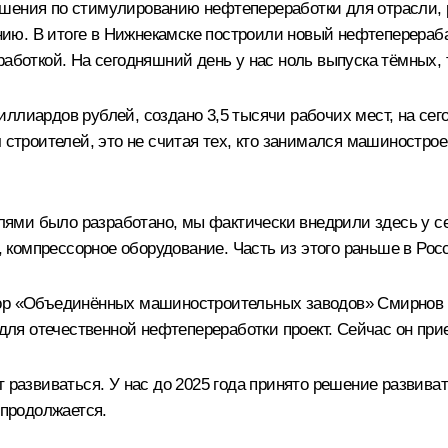
шения по стимулированию нефтепереработки для отрасли, 
ию. В итоге в Нижнекамске построили новый нефтеперера
работкой. На сегодняшний день у нас ноль выпуска тёмных,
иллиардов рублей, создано 3,5 тысячи рабочих мест, на се
ч строителей, это не считая тех, кто занимался машиностро
ми было разработано, мы фактически внедрили здесь у себ
е, компрессорное оборудование. Часть из этого раньше в Ро
тор «Объединённых машиностроительных заводов» Смирнов
ля отечественной нефтепереработки проект. Сейчас он при
т развиваться. У нас до 2025 года принято решение развива
 продолжается.