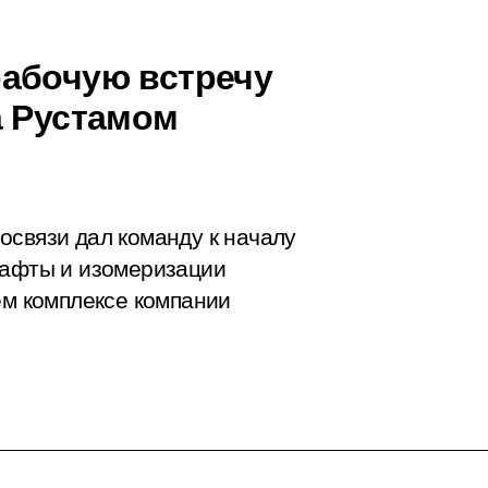
рабочую встречу
а Рустамом
освязи дал команду к началу
нафты и изомеризации
м комплексе компании