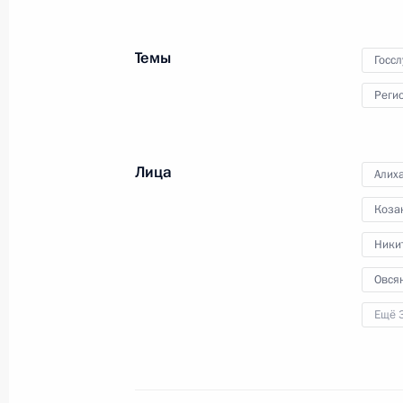
Темы
Госс
Реги
Совещание с членами
Правительства
Лица
Алих
Коза
27 сентября 2017 года
Видео, 19 мин
Ники
Овся
Ещё 