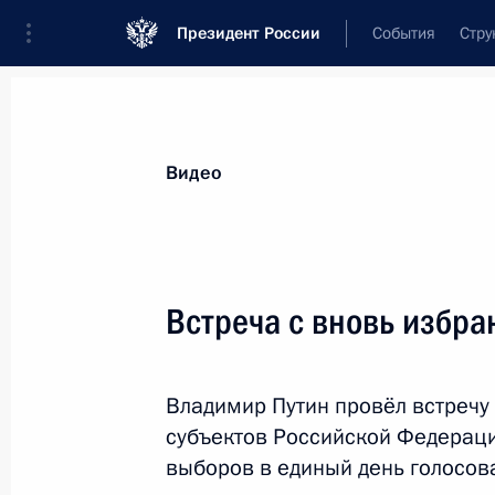
Президент России
События
Стру
Видеозаписи
Фотографии
Аудиозапи
Все материалы
Выступления
Совещан
Видео
Показа
Встреча с вновь избр
Российско-турецкие п
Владимир Путин провёл встреч
субъектов Российской Федераци
выборов в единый день голосов
28 сентября 2017 года
Анкара
Вид