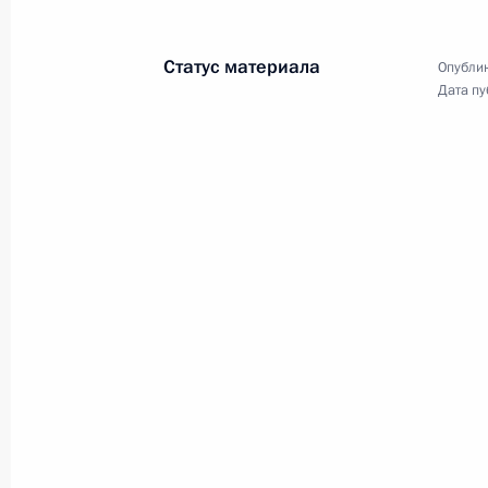
Статус материала
Опублик
Дата пу
Встреча с представителями
деловых кругов
21 сентября 2017 года
Видео, 3 мин.