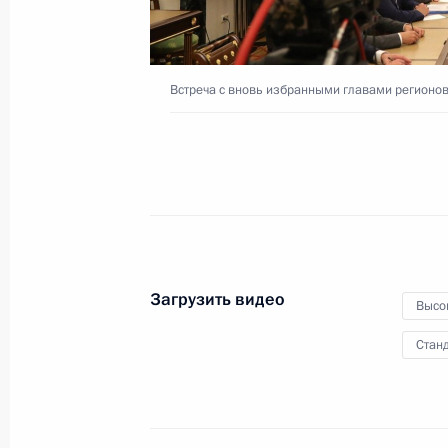
Встреча с вновь избранными главами регионо
Заявления для прессы
по итогам российско-
туркменистанских
переговоров
2 октября 2017 года
Видео, 22 мин.
Загрузить видео
Высо
Станд