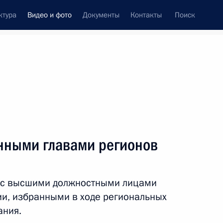
ктура
Видео и фото
Документы
Контакты
Поиск
си
ия, встречи
Встречи со СМИ
сентябрь, 2017
ть следующие материалы
анными главами регионов
ереговоры
у с высшими должностными лицами
и, избранными в ходе региональных
ания.
ео, 13 мин.