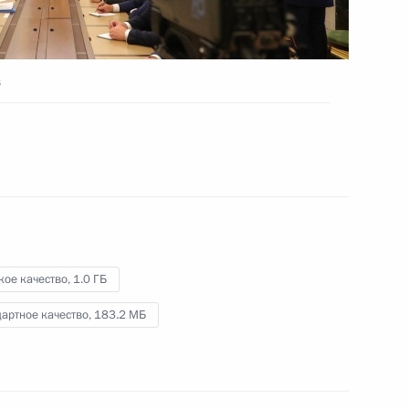
в
Заявления для прессы
по итогам российско-
гвинейских переговоров
28 сентября 2017 года
Видео, 11 мин.
кое качество,
1.0 ГБ
артное качество,
183.2 МБ