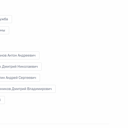
лужба
оны
В России завершена работа
по ликвидации химического
оружия
анов Антон Андреевич
к Дмитрий Николаевич
.
27 сентября 2017 года
Видео, 18 мин.
тин Андрей Сергеевич
нников Дмитрий Владимирович
3