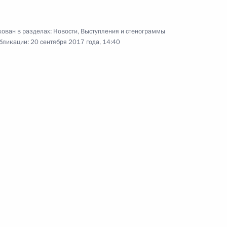
ован в разделах:
Новости
,
Выступления и стенограммы
бликации:
20 сентября 2017 года, 14:40
Концерт по случаю юбилея
Иосифа Кобзона
20 сентября 2017 года
Видео, 4 мин.