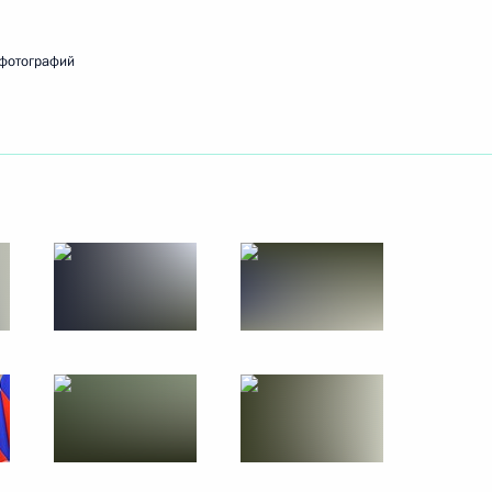
—
ссии
 фотографий
Все материалы сайта
доступны по лицензии:
Creative Commons
Attribution 4.0
International