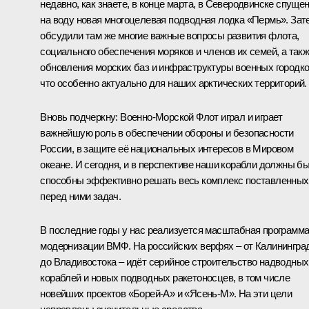
недавно, как знаете, в конце марта, в Северодвинске
спуще
на воду новая многоцелевая подводная лодка «Пермь». Зат
обсудили там же многие важные вопросы развития флота,
социального обеспечения моряков и членов их семей, а так
обновления морских баз и инфраструктуры военных городко
что особенно актуально для наших арктических территорий.
Вновь подчеркну: Военно-Морской Флот играл и играет
важнейшую роль в обеспечении обороны и безопасности
России, в защите её национальных интересов в Мировом
океане. И сегодня, и в перспективе наши корабли должны б
способны эффективно решать весь комплекс поставленных
перед ними задач.
В последние годы у нас реализуется масштабная программ
модернизации ВМФ. На российских верфях – от Калинингра
до Владивостока – идёт серийное строительство надводных
кораблей и новых подводных ракетоносцев, в том числе
новейших проектов «Борей-А» и «Ясень-М». На эти цели