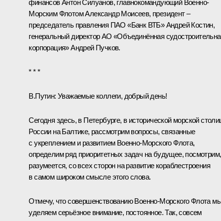
финансов
Антон Силуанов
, главнокомандующий Военно-
Морским Флотом Александр Моисеев, президент –
председатель правления ПАО «Банк ВТБ»
Андрей Костин
,
генеральный директор АО «Объединённая судостроительна
корпорация» Андрей Пучков.
* * *
В.Путин:
Уважаемые коллеги, добрый день!
Сегодня здесь, в Петербурге, в исторической морской столи
России на Балтике, рассмотрим вопросы, связанные
с укреплением и развитием Военно-Морского Флота,
определим ряд приоритетных задач на будущее, посмотрим
разумеется, со всех сторон на развитие кораблестроения
в самом широком смысле этого слова.
Отмечу, что совершенствованию Военно-Морского Флота м
уделяем серьёзное внимание, постоянное. Так, совсем