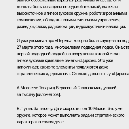
должны быть оснащены передовой техникой, включая
высокоточное и гиперзвуковое оружие, роботизированными
комплексами, обладать новыми системами управления,
разведки, связи, радиолокации, гидроакустики и навигации.
Я уже упоминал про «Пермь», которая была спущена на вод
27 марта этого года, многоцелевая подводная лодка. Она ст
первой подводной лодкой, на вооружении которой стоят
гиперзвуковые крылатые ракеты «Циркон». Это уже
напоминает, какие-то элементы появляются даже
стратегических ядерных сил. Сколько дальность у «Циркон
А.Моисеев:
Товарищ Верховный Главнокомандующий,
за тысячу [километров].
В.Путин:
За тысячу. Да и скорость под 10 Махов. Это уже
оружие, которое может выполнять задачи стратегического
характера на самом деле.