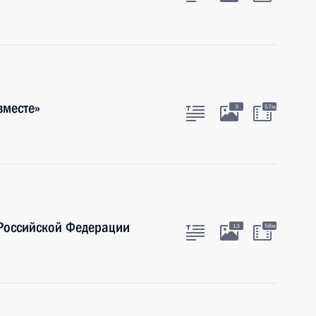
вместе»
3
57м
 Российской Федерации
13
58м