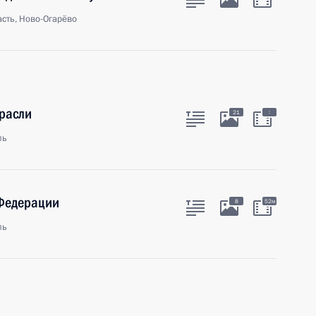
сть, Ново-Огарёво
расли
:
21
ль
 Федерации
8
52м
ль