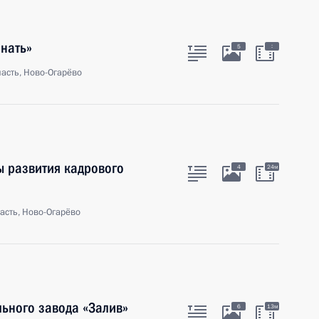
знать»
:
5
асть, Ново-Огарёво
ы развития кадрового
4
24м
асть, Ново-Огарёво
льного завода «Залив»
6
13м