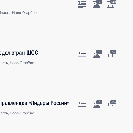
3
11м
ласть, Ново-Огарёво
х дел стран ШОС
3
5м
асть, Ново-Огарёво
управленцев «Лидеры России»
6
38м
асть, Ново-Огарёво