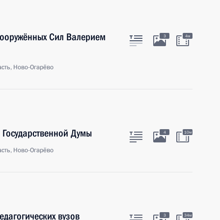
Вооружённых Сил Валерием
3
4м
сть, Ново-Огарёво
 Государственной Думы
4
10м
сть, Ново-Огарёво
педагогических вузов
3
34м