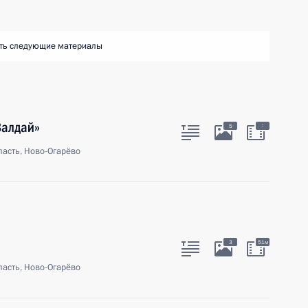
ть следующие материалы
Валдай»
:
5
асть, Ново-Огарёво
П
3
51м
асть, Ново-Огарёво