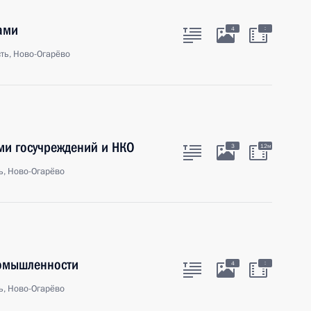
ами
:
4
ть, Ново-Огарёво
ми госучреждений и НКО
3
12м
ь, Ново-Огарёво
ромышленности
:
4
ь, Ново-Огарёво