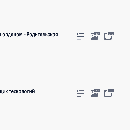
и орденом «Родительская
10
24м
щих технологий
:
12