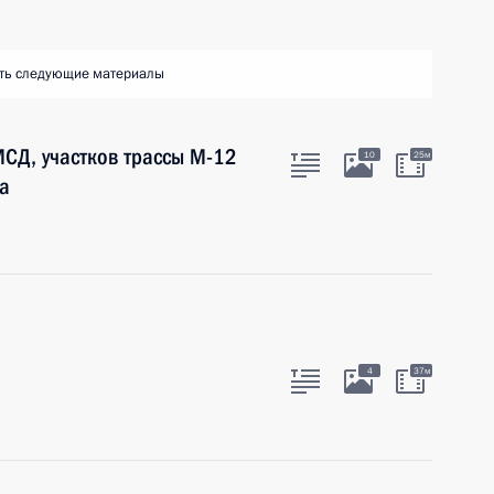
ть следующие материалы
СД, участков трассы М-12
10
25м
а
4
37м