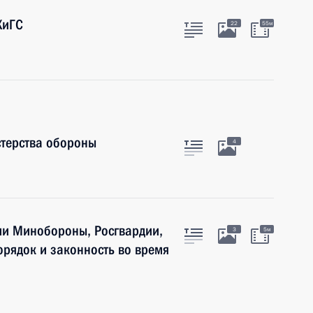
ХиГС
22
55м
терства обороны
4
ми Минобороны, Росгвардии,
3
5м
рядок и законность во время