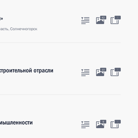
м»
:
42
асть, Солнечногорск
строительной отрасли
:
10
омышленности
:
9