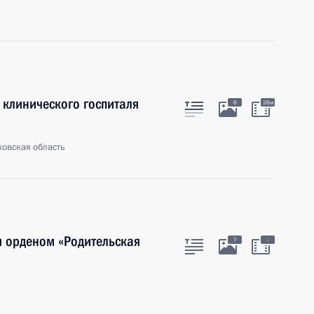
клинического госпиталя
6
26м
ковская область
и орденом «Родительская
:
7