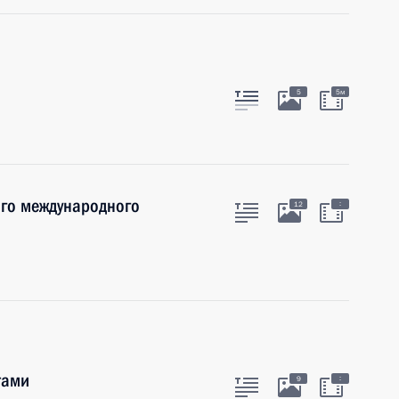
5
5м
ого международного
:
12
тами
:
9