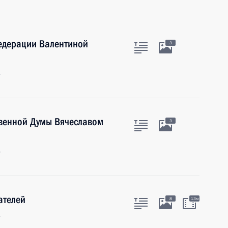
Федерации Валентиной
3
г
твенной Думы Вячеславом
3
г
ателей
8
13м
г