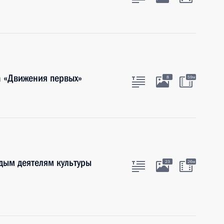
а «Движения первых»
8
59м
дым деятелям культуры
23
26м