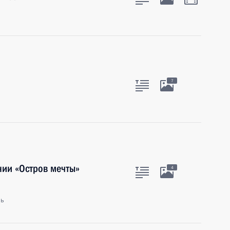
7
нии «Остров мечты»
4
ль