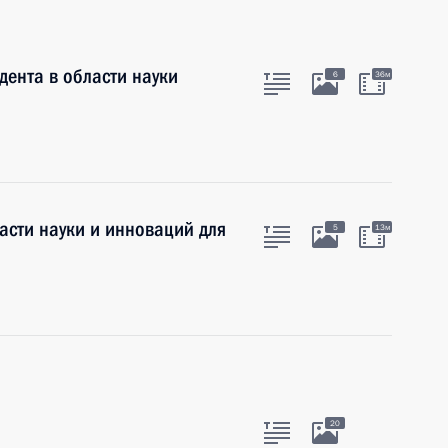
дента в области науки
6
36м
асти науки и инноваций для
5
13м
20