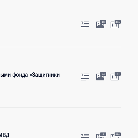
18
43м
чными фонда «Защитники
:
24
 МВД
8
49м