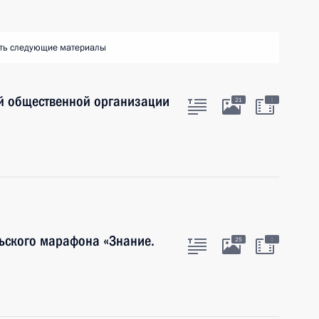
ть следующие материалы
й общественной организации
:
21
льского марафона «Знание.
:
25