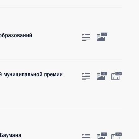
 образований
10
й муниципальной премии
5
12м
 Баумана
7
20м